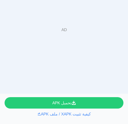
تحميل APK
كيفية تثبيت XAPK / ملف APK