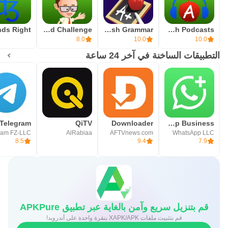
Johnny Grammar Word Challenge
LearnEnglish Grammar
LearnEnglish Podcasts
8.0
10.0
10.0
التطبيقات الساخنة في آخر 24 ساعة
Telegram
QiTV
Downloader
WhatsApp Business
ram FZ-LLC
AlRabiaa
AFTVnews.com
WhatsApp LLC
8.5
9.4
7.9
قم بتنزيل سريع وآمن بالغاية عبر تطبيق APKPure
قم بتثبيت ملفات XAPK/APK بنقرة واحدة على أندرويد!