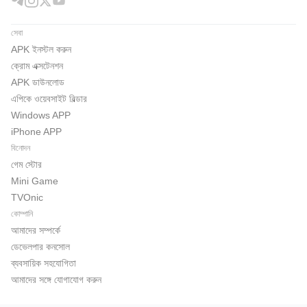
সেবা
APK ইনস্টল করুন
ক্রোম এক্সটেনশন
APK ডাউনলোড
এপিকে ওয়েবসাইট বিল্ডার
Windows APP
iPhone APP
বিনোদন
গেম স্টোর
Mini Game
TVOnic
কোম্পানি
আমাদের সম্পর্কে
ডেভেলপার কনসোল
ব্যবসায়িক সহযোগিতা
আমাদের সঙ্গে যোগাযোগ করুন