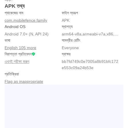
APK তথ্য
প্যাকেজের নাম
ফাইল স্বরূপ
com.mobilefence.family
APK
Android OS
স্থাপত্য
Android 7.0+ (N, API 24)
arm64-v8a,armeabi-v7a,x86,x86_64
ভাষা
সামগ্রীর রেটিং
English 105 more
Everyone
নিরাপত্তা প্রতিবেদন
স্বাক্ষর
এখনই পরীক্ষা করুন
bb7fd749c0e7005a8b91bfc172
e553c09a24b53e
প্রতিক্রিয়া
Flag as inappropriate