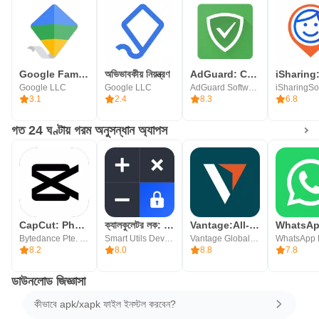
Google Family Link
অভিভাবকীয় নিয়ন্ত্রণ
AdGuard: Content Blocker
Google LLC
Google LLC
AdGuard Software Limited
iSharingSof
3.1
2.4
8.3
6.8
গত 24 ঘণ্টায় গরম অনুসন্ধান অ্যাপস
CapCut: Photo & Video Editor
ক্যালকুলেটর লক: গ্যালারি ভল্ট
Vantage:All-In-One Trading App
Bytedance Pte. Ltd.
Smart Utils Dev Team
Vantage Global Prime PTY LTD
WhatsApp
8.2
8.0
8.8
7.8
ডাউনলোড জিজ্ঞাসা
কীভাবে apk/xapk ফাইল ইনস্টল করবেন?