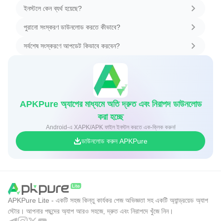
ইনস্টলে কেন ব্যর্থ হয়েছে?
পুরানো সংস্করণ ডাউনলোড করতে কীভাবে?
সর্বশেষ সংস্করণে আপডেট কিভাবে করবেন?
APKPure অ্যাপের মাধ্যমে অতি দ্রুত এবং নিরাপদ ডাউনলোড
করা হচ্ছে
Android-এ XAPK/APK ফাইল ইনস্টল করতে এক-ক্লিক করুন!
ডাউনলোড করুন APKPure
APKPure Lite - একটি সহজ কিন্তু কার্যকর পেজ অভিজ্ঞতা সহ একটি অ্যান্ড্রয়েড অ্যাপ
স্টোর। আপনার পছন্দের অ্যাপ আরও সহজে, দ্রুত এবং নিরাপদে খুঁজে নিন।