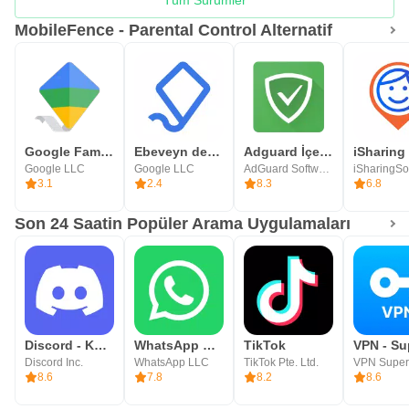
MobileFence - Parental Control Alternatif
Google Family Link
Ebeveyn denetimleri
Adguard İçerik Engelleyicisi
Google LLC
Google LLC
AdGuard Software Limited
iSharingSof
3.1
2.4
8.3
6.8
Son 24 Saatin Popüler Arama Uygulamaları
Discord - Konuş, Oyna, Takıl
WhatsApp Messenger
TikTok
Discord Inc.
WhatsApp LLC
TikTok Pte. Ltd.
VPN Super
8.6
7.8
8.2
8.6