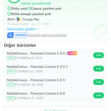
olarak işaretlemedi
Virüs yok
Casus yazılım yok
Kötü amaçlı yazılım yok
Aynı:
Tarama tarihi:
Aug 6, 2026
Daha fazla göster
Güvenlik raporunu görüntüle
Diğer Sürümler
MobileFence - Parental Control 6.9.0.3
Latest
İndir
52.9 MB
Aug 6, 2026
APK
MobileFence - Parental Control 6.9.0.2
İndir
52.9 MB
Jul 22, 2026
APK
MobileFence - Parental Control 6.8.9
İndir
52.9 MB
Jun 30, 2026
APK
MobileFence - Parental Control 6.8.8
İndir
52.9 MB
Jun 27, 2026
APK
Tüm Sürümler