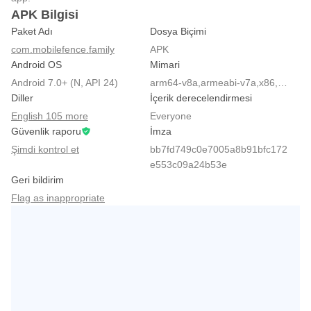
APK Bilgisi
Paket Adı
Dosya Biçimi
com.mobilefence.family
APK
Android OS
Mimari
Android 7.0+ (N, API 24)
arm64-v8a,armeabi-v7a,x86,x86_64
Diller
İçerik derecelendirmesi
English 105 more
Everyone
Güvenlik raporu
İmza
Şimdi kontrol et
bb7fd749c0e7005a8b91bfc172
e553c09a24b53e
Geri bildirim
Flag as inappropriate