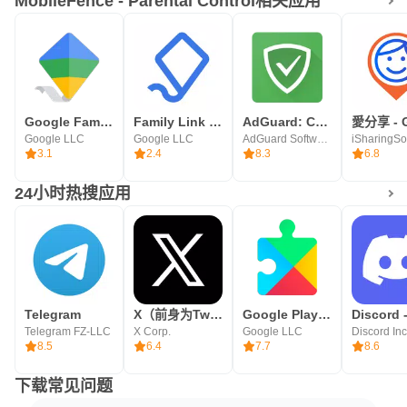
MobileFence - Parental Control相关应用
Google Family Link
Family Link 家长控制
AdGuard: Content Blocker
Google LLC
Google LLC
AdGuard Software Limited
iSharingSof
3.1
2.4
8.3
6.8
24小时热搜应用
Telegram
X（前身为Twitter）
Google Play服务
Telegram FZ-LLC
X Corp.
Google LLC
Discord Inc
8.5
6.4
7.7
8.6
下载常见问题