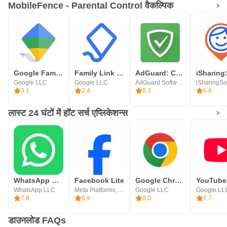
MobileFence - Parental Control वैकल्पिक
Google Family Link
Family Link parental controls
AdGuard: Content Blocker
Google LLC
Google LLC
AdGuard Software Limited
iSharingSof
3.1
2.4
8.3
6.8
लास्ट 24 घंटों में हॉट सर्च एप्लिकेशन्स
WhatsApp Messenger
Facebook Lite
Google Chrome
YouTube
WhatsApp LLC
Meta Platforms, Inc.
Google LLC
Google LL
7.8
6.9
8.0
7.7
डाउनलोड FAQs