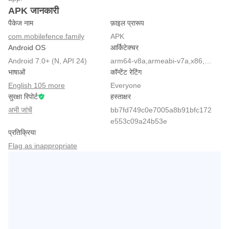
APK जानकारी
पैकेज नाम
फ़ाइल प्रारूप
com.mobilefence.family
APK
Android OS
आर्किटेक्चर
Android 7.0+ (N, API 24)
arm64-v8a,armeabi-v7a,x86,x86_64
भाषाओं
कॉन्टेंट रेटिंग
English 105 more
Everyone
सुरक्षा रिपोर्ट
हस्ताक्षर
अभी जांचें
bb7fd749c0e7005a8b91bfc172
e553c09a24b53e
प्रतिक्रिया
Flag as inappropriate