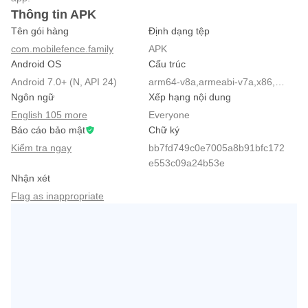
Thông tin APK
Tên gói hàng
Định dạng tệp
com.mobilefence.family
APK
Android OS
Cấu trúc
Android 7.0+ (N, API 24)
arm64-v8a,armeabi-v7a,x86,x86_64
Ngôn ngữ
Xếp hạng nội dung
English 105 more
Everyone
Báo cáo bảo mật
Chữ ký
Kiểm tra ngay
bb7fd749c0e7005a8b91bfc172
e553c09a24b53e
Nhận xét
Flag as inappropriate