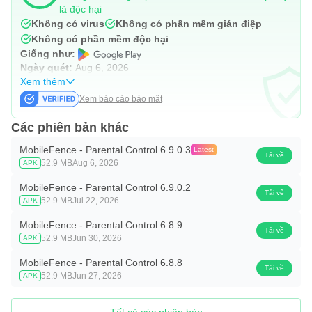
là độc hại
Không có virus
Không có phần mềm gián điệp
Không có phần mềm độc hại
Giống như:
Ngày quét:
Aug 6, 2026
Xem thêm
Xem báo cáo bảo mật
Các phiên bản khác
MobileFence - Parental Control 6.9.0.3
Latest
Tải về
52.9 MB
Aug 6, 2026
APK
MobileFence - Parental Control 6.9.0.2
Tải về
52.9 MB
Jul 22, 2026
APK
MobileFence - Parental Control 6.8.9
Tải về
52.9 MB
Jun 30, 2026
APK
MobileFence - Parental Control 6.8.8
Tải về
52.9 MB
Jun 27, 2026
APK
Tất cả các phiên bản