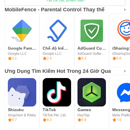
MobileFence - Parental Control Thay thế
Google Family Link
Chế độ kiểm soát của cha mẹ
AdGuard Content Blocker
Google LLC
Google LLC
AdGuard Software Limited
iSharingSof
3.1
2.4
8.3
6.8
Ưng Dụng Tìm Kiếm Hot Trong 24 Giờ Qua
Shizuku
TikTok
Games
Messeng
Xingchen & Rikka
TikTok Pte. Ltd.
HeyTap
9.7
8.2
8.8
7.6