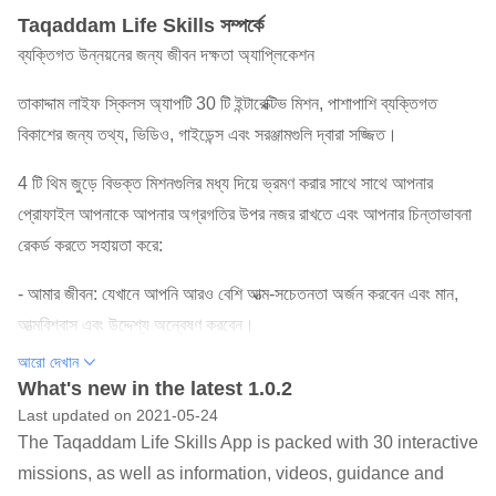
Taqaddam Life Skills সম্পর্কে
ব্যক্তিগত উন্নয়নের জন্য জীবন দক্ষতা অ্যাপ্লিকেশন
তাকাদ্দাম লাইফ স্কিলস অ্যাপটি 30 টি ইন্টারেক্টিভ মিশন, পাশাপাশি ব্যক্তিগত
বিকাশের জন্য তথ্য, ভিডিও, গাইডেন্স এবং সরঞ্জামগুলি দ্বারা সজ্জিত।
4 টি থিম জুড়ে বিভক্ত মিশনগুলির মধ্য দিয়ে ভ্রমণ করার সাথে সাথে আপনার
প্রোফাইল আপনাকে আপনার অগ্রগতির উপর নজর রাখতে এবং আপনার চিন্তাভাবনা
রেকর্ড করতে সহায়তা করে:
- আমার জীবন: যেখানে আপনি আরও বেশি আত্ম-সচেতনতা অর্জন করবেন এবং মান,
আত্মবিশ্বাস এবং উদ্দেশ্য অন্বেষণ করবেন।
- আমার জীবন দক্ষতা: আপনি সৃজনশীলতা, সমালোচনা চিন্তাভাবনা এবং সহযোগিতা
আরো দেখান
সহ আপনার জীবন দক্ষতা আবিষ্কার এবং বৃদ্ধি করবেন grow
What's new in the latest 1.0.2
Last updated on 2021-05-24
- এটি হ্যাপেনকে তৈরি করুন যেখানে আপনি আপনার জীবন দক্ষতাকে কর্মে নিযুক্ত
The Taqaddam Life Skills App is packed with 30 interactive
করেছেন, উদাহরণস্বরূপ জনসাধারণের কাছে কথা বলা এবং ডিজিটাল গল্প বলার
missions, as well as information, videos, guidance and
ক্ষেত্রে।