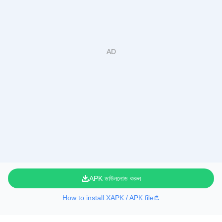
APK ডাউনলোড করুন
How to install XAPK / APK file