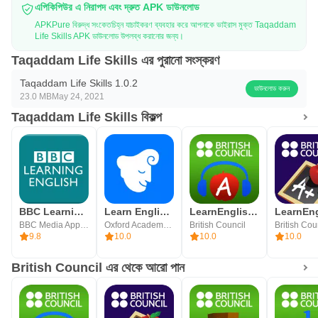
এপিকিপিউর এ নিরাপদ এবং দ্রুত APK ডাউনলোড
APKPure বিরুদ্ধ সংকেতচিহ্ন যাচাইকরণ ব্যবহার করে আপনাকে ভাইরাস মুক্ত Taqaddam
Life Skills APK ডাউনলোড উপলব্ধ করানোর জন্য।
Taqaddam Life Skills এর পুরানো সংস্করণ
Taqaddam Life Skills 1.0.2
ডাউনলোড করুন
23.0 MB
May 24, 2021
Taqaddam Life Skills বিকল্প
BBC Learning English
Learn English Easily - iStoria
LearnEnglish Podcasts
BBC Media App Technologies
Oxford Academy Of Languages, Inc
British Council
British Cou
9.8
10.0
10.0
10.0
British Council এর থেকে আরো পান