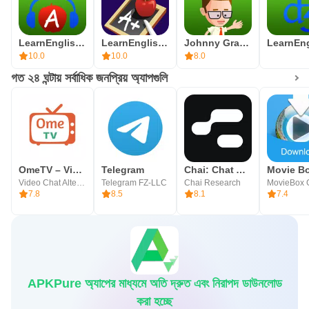
LearnEnglish Podcasts
LearnEnglish Grammar
Johnny Grammar Word Challenge
10.0
10.0
8.0
গত ২৪ ঘন্টায় সর্বাধিক জনপ্রিয় অ্যাপগুলি
OmeTV – Video Chat Alternative
Telegram
Chai: Chat AI Platform
Movie B
Video Chat Alternative
Telegram FZ-LLC
Chai Research
MovieBox 
7.8
8.5
8.1
7.4
APKPure অ্যাপের মাধ্যমে অতি দ্রুত এবং নিরাপদ ডাউনলোড
করা হচ্ছে