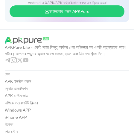
Android-এ XAPK/APK ফাইল ইনস্টল করতে এক-ক্লিক করুন!
ডাউনলোড করুন APKPure
APKPure Lite - একটি সহজ কিন্তু কার্যকর পেজ অভিজ্ঞতা সহ একটি অ্যান্ড্রয়েড অ্যাপ
স্টোর। আপনার পছন্দের অ্যাপ আরও সহজে, দ্রুত এবং নিরাপদে খুঁজে নিন।
সেবা
APK ইনস্টল করুন
ক্রোম এক্সটেনশন
APK ডাউনলোড
এপিকে ওয়েবসাইট বিল্ডার
Windows APP
iPhone APP
বিনোদন
গেম স্টোর