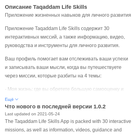
Oписание Taqaddam Life Skills
Приложение жизненных навыков для личного развития
Приложение Taqaddam Life Skills содержит 30
интерактивных миссий, а также информацию, видео,
руководства и инструменты для личного развития.
Ваш профиль помогает вам отслеживать ваши успехи
и записывать ваши мысли, когда вы путешествуете
через миссии, которые разбиты на 4 темы:
- Моя жизнь: где вы обретете большую самооценку и
узнаете ценности, уверенность и цель.
Ещё
- Мои жизненные навыки: где вы будете открывать и
Что нового в последней версии 1.0.2
Last updated on 2021-05-24
развивать свои жизненные навыки, включая
The Taqaddam Life Skills App is packed with 30 interactive
творческий подход, критическое мышление и
missions, as well as information, videos, guidance and
сотрудничество.