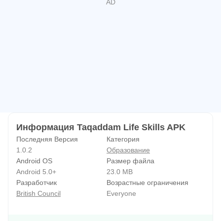
молодым людям развить необходимые навыки для
жизни, работы и общества.
Это новое приложение было разработано для
повышения опыта участников программы Taqaddam, а
также любого молодого человека во всем мире,
стремящегося повысить свой потенциал в будущем.
Информация Taqaddam Life Skills APK
Последняя Версия
Категория
1.0.2
Образование
Android OS
Размер файла
Android 5.0+
23.0 MB
Разработчик
Возрастные ограничения
British Council
Everyone