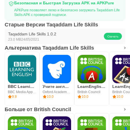
Безопасная и Быстрая Загрузка APK на APKPure
APKPure позволяет легко и безопасно загружать Taqaddam Life
Skills APK с проверкой подписи.
Старые Версии Taqaddam Life Skills
Taqaddam Life Skills 1.0.2
Скачать
23.0 MB
24/05/2021
Альтернатива Taqaddam Life Skills
BBC Learning English
Учите английский легко-iStoria
LearnEnglish Podcasts
BBC Media App Technologies
Oxford Academy Of Languages, Inc
British Council
British Cou
9.8
10.0
10.0
10.0
Больше от British Council