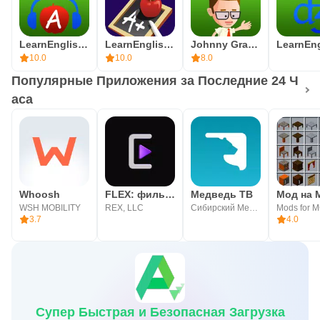
LearnEnglish Podcasts
LearnEnglish Grammar
Johnny Grammar Word Challenge
10.0
10.0
8.0
Популярные Приложения за Последние 24 Ч
аса
Whoosh
FLEX: фильмы и сериалы
Медведь ТВ
WSH MOBILITY
REX, LLC
Сибирский Медведь
3.7
4.0
Супер Быстрая и Безопасная Загрузка