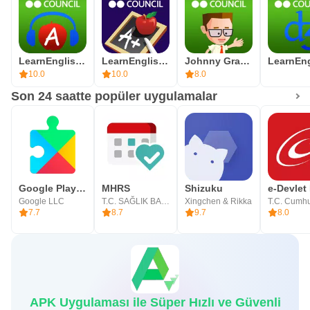
LearnEnglish Podcasts
LearnEnglish Grammar
Johnny Grammar Word Challenge
10.0
10.0
8.0
Son 24 saatte popüler uygulamalar
Google Play hizmetleri
MHRS
Shizuku
Google LLC
T.C. SAĞLIK BAKANLIĞI
Xingchen & Rikka
7.7
8.7
9.7
8.0
APK Uygulaması ile Süper Hızlı ve Güvenli