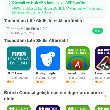
Güvenli ve Hızlı APK İndirmeleri APKPure'de
APKPure, virüssüz Taqaddam Life Skills APK indirmelerini sağlamak
için imza doğrulaması kullanır.
Taqaddam Life Skills'in eski sürümleri
Taqaddam Life Skills 1.0.2
İndir
23.0 MB
May 24, 2021
Taqaddam Life Skills Alternatif
BBC Learning English
Kolay İngilizce Öğren-iStoria
LearnEnglish Podcasts
BBC Media App Technologies
Oxford Academy Of Languages, Inc
British Council
British Cou
9.8
10.0
10.0
10.0
British Council geliştiricisinin diğer ürünlerini e
dinin