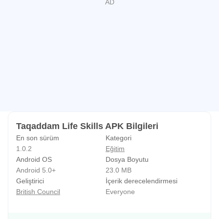
Bu yeni uygulama, Taqaddam program katılımcılarının yanı
sıra dünyadaki herhangi bir genç için geleceklerini
geliştirmek için deneyimini geliştirmek için tasarlanmıştır.
Taqaddam Life Skills APK Bilgileri
En son sürüm
Kategori
1.0.2
Eğitim
Android OS
Dosya Boyutu
Android 5.0+
23.0 MB
Geliştirici
İçerik derecelendirmesi
British Council
Everyone