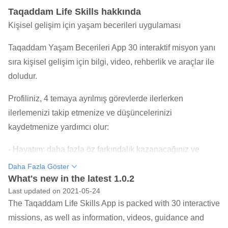
Taqaddam Life Skills hakkında
Kişisel gelişim için yaşam becerileri uygulaması
Taqaddam Yaşam Becerileri App 30 interaktif misyon yanı
sıra kişisel gelişim için bilgi, video, rehberlik ve araçlar ile
doludur.
Profiliniz, 4 temaya ayrılmış görevlerde ilerlerken
ilerlemenizi takip etmenize ve düşüncelerinizi
kaydetmenize yardımcı olur:
- Hayatım: daha fazla öz farkındalık kazanacağınız ve
değerleri, güveni ve amacı keşfedeceğiniz yer.
Daha Fazla Göster
- Yaşam Becerilerim: yaratıcılık, eleştirel düşünme ve
What's new in the latest 1.0.2
Last updated on 2021-05-24
işbirliği de dahil olmak üzere yaşam becerilerinizi
The Taqaddam Life Skills App is packed with 30 interactive
keşfedeceğiniz ve büyütebileceğiniz yer.
missions, as well as information, videos, guidance and
- Olmasını Sağlayın, örneğin kamusal konuşma ve dijital