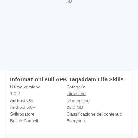
nonché di tutti i giovani di tutto il mondo, che cercano di
migliorare il proprio futuro.
Informazioni sull'APK Taqaddam Life Skills
Ultima versione
Categoria
1.0.2
Istruzione
Android OS
Dimensione
Android 5.0+
23.0 MB
Sviluppatore
Classificazione dei contenuti
British Council
Everyone