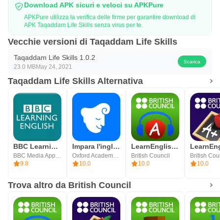
Download APK sicuri e veloci su APKPure
APKPure utilizza la verifica delle firme per garantire download di
APK Taqaddam Life Skills senza virus per te.
Vecchie versioni di Taqaddam Life Skills
Taqaddam Life Skills 1.0.2
Scarica
23.0 MB
May 24, 2021
Taqaddam Life Skills Alternativa
BBC Learning English
Impara l'inglese - iStoria
LearnEnglish Podcasts
BBC Media App Technologies
Oxford Academy Of Languages, Inc
British Council
British Cou
9.8
10.0
10.0
10.0
Trova altro da British Council