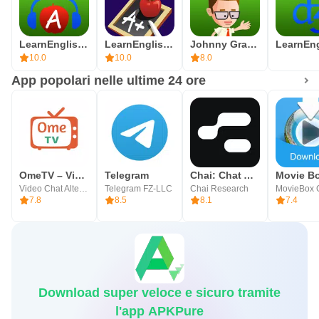
LearnEnglish Podcasts
LearnEnglish Grammar
Johnny Grammar Word Challenge
10.0
10.0
8.0
App popolari nelle ultime 24 ore
OmeTV – Video Chat Alternativa
Telegram
Chai: Chat AI Platform
Movie B
Video Chat Alternative
Telegram FZ-LLC
Chai Research
MovieBox 
7.8
8.5
8.1
7.4
Download super veloce e sicuro tramite
l'app APKPure