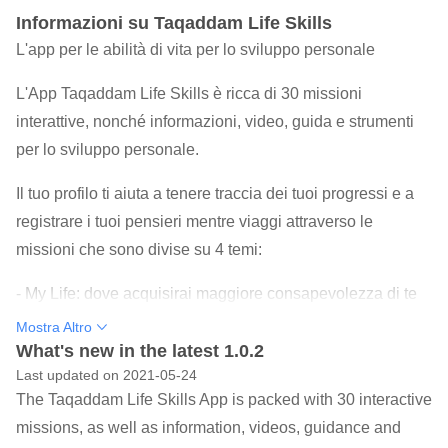
Informazioni su Taqaddam Life Skills
L'app per le abilità di vita per lo sviluppo personale
L'App Taqaddam Life Skills è ricca di 30 missioni
interattive, nonché informazioni, video, guida e strumenti
per lo sviluppo personale.
Il tuo profilo ti aiuta a tenere traccia dei tuoi progressi e a
registrare i tuoi pensieri mentre viaggi attraverso le
missioni che sono divise su 4 temi:
- My Life: dove acquisirai maggiore consapevolezza di te
stesso ed esplorerai i valori, la fiducia e lo scopo.
Mostra Altro
- My Life Skills: dove scoprirai e accrescerai le tue abilità
What's new in the latest 1.0.2
Last updated on 2021-05-24
di vita, tra cui creatività, pensiero critico e collaborazione.
The Taqaddam Life Skills App is packed with 30 interactive
- Make it Happen è il luogo in cui metti in azione le tue
missions, as well as information, videos, guidance and
abilità di vita, ad esempio nel parlare in pubblico e nello