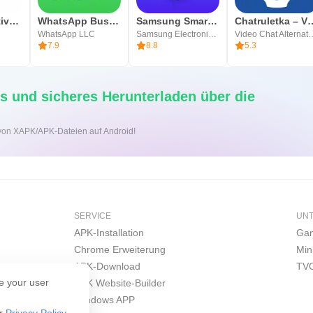
Chat Alternative — android app
WhatsApp Business
Samsung Smart Switch Mobile
Chatruletka –
WhatsApp LLC
Samsung Electronics Co., Ltd.
Video Chat A
7.9
8.8
5.3
s und sicheres Herunterladen über die
on von XAPK/APK-Dateien auf Android!
SERVICE
UN
APK-Installation
Gam
Chrome Erweiterung
Min
APK-Download
TVO
e your user
APK Website-Builder
Windows APP