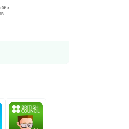
größe
MB