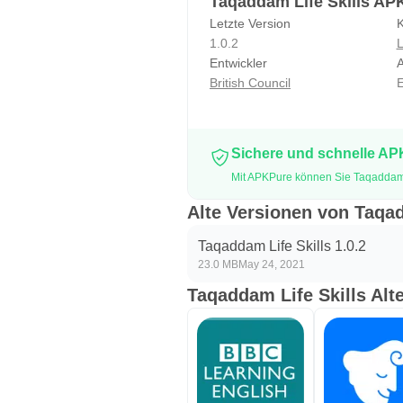
Taqaddam Life Skills AP
Letzte Version
K
1.0.2
L
Entwickler
A
British Council
E
Sichere und schnelle A
Mit APKPure können Sie Taqaddam L
Alte Versionen von Taqad
Taqaddam Life Skills 1.0.2
23.0 MB
May 24, 2021
Taqaddam Life Skills Alt