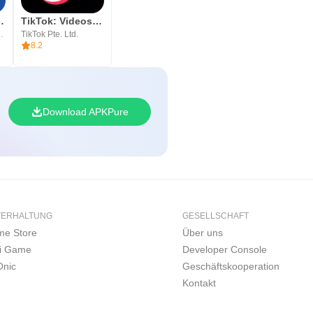
 Video Chat
TikTok: Videos, Lives & Musik
lternative
TikTok Pte. Ltd.
8.2
Download APKPure
TERHALTUNG
GESELLSCHAFT
e Store
Über uns
i Game
Developer Console
nic
Geschäftskooperation
Kontakt