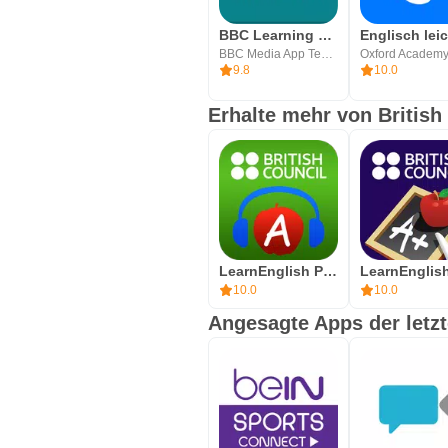
BBC Learning English
BBC Media App Technologies
9.8
10.0
Erhalte mehr von British
LearnEnglish Podcasts
10.0
10.0
Angesagte Apps der letz