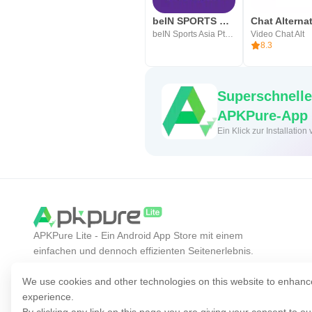
beIN SPORTS CONNECT (TV)
beIN Sports Asia Pte Limited
Video Chat Alt
8.3
Superschnelle
APKPure-App
Ein Klick zur Installati
APKPure Lite - Ein Android App Store mit einem
einfachen und dennoch effizienten Seitenerlebnis.
Entdecken Sie die gewünschte App einfacher,
schneller und sicherer.
We use cookies and other technologies on this website to enhanc
experience.