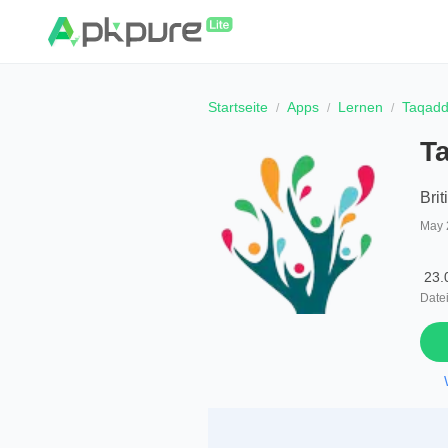
Startseite
Apps
Lernen
Taqadda
Ta
Brit
May 
23.
Date