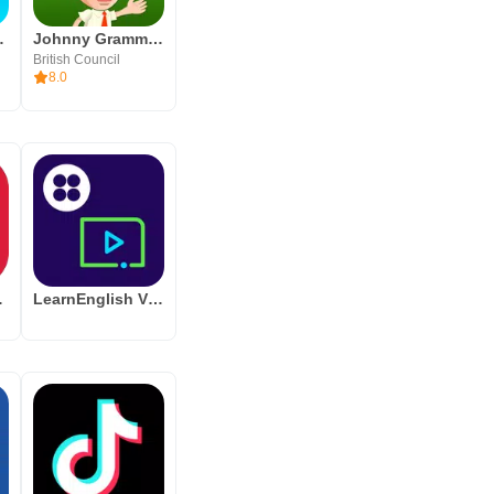
 Learning
Johnny Grammar Word Challenge
, LLC
British Council
8.0
ower
LearnEnglish Videos