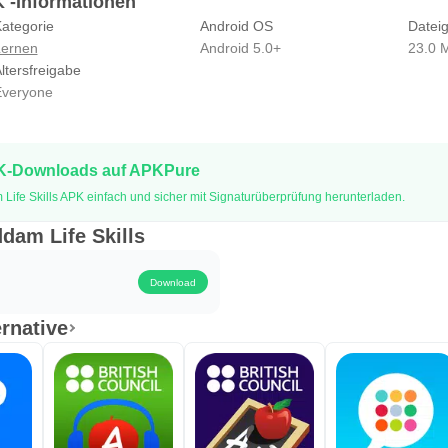
K -Informationen
ategorie
Android OS
Datei
ernen
Android 5.0+
23.0 
ltersfreigabe
veryone
PK-Downloads auf APKPure
ife Skills APK einfach und sicher mit Signaturüberprüfung herunterladen.
dam Life Skills
Download
ernative