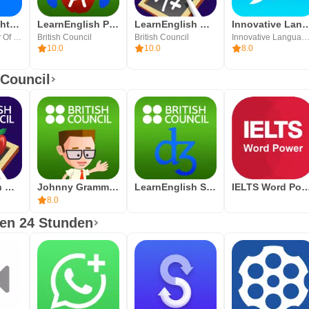
Englisch leicht lernen-iStoria
LearnEnglish Podcasts
LearnEnglish Grammar
Innovative Language
Oxford Academy Of Languages, Inc
British Council
British Council
Innovative Language Learning USA
10.0
10.0
8.0
 Council
LearnEnglish Grammar
Johnny Grammar Word Challenge
LearnEnglish Sounds Right
IELTS Word P
8.0
ten 24 Stunden