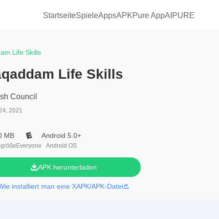
Startseite
Spiele
Apps
APKPure App
AIPURE
m Life Skills
qaddam Life Skills
ish Council
24, 2021
0 MB
Android 5.0+
igröße
Everyone
Android OS
APK herunterladen
Wie installiert man eine XAPK/APK-Datei