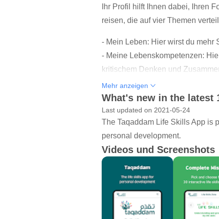
Ihr Profil hilft Ihnen dabei, Ihre
reisen, die auf vier Themen verteil
- Mein Leben: Hier wirst du mehr
- Meine Lebenskompetenzen: Hier 
kritischem Denken und Zusammen
- Make it Happen ist der Ort, an
Mehr anzeigen
und beim digitalen Geschichtener
What's new in the latest 
- Moving Forward unterstützt Sie
Last updated on 2021-05-24
The Taqaddam Life Skills App is pa
Ihre Lebenskompetenzen spielen e
personal development.
um die Chancen des Lebens optima
Videos und Screenshots
Diese kostenlose App wurde vom 
Lebenskompetenzen - Taqaddam - e
Gesellschaft zu entwickeln.
Diese neue App wurde entwickelt