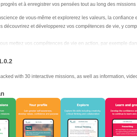
s progrès et à enregistrer vos pensées tout au long des missions
science de vous-même et explorerez les valeurs, la confiance et
 découvrirez et développerez vos compétences de vie, y compris 
 vous mettez vos compétences de vie en action, par exemple dans 
ec la confiance et les outils nécessaires pour continuer à apprend
1.0.2
rôle essentiel dans la façon dont vous apprenez, vous connect
cked with 30 interactive missions, as well as information, vide
rti des opportunités de la vie. Grâce à Taqaddam, vous apprendr
an
développée par le British Council et HSBC Bank Middle East Lim
t est conçue pour aider les jeunes à développer des compétence
conçue pour améliorer l'expérience des participants au program