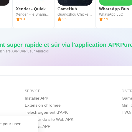
Xender - Quick Share, Transfer
GameHub
WhatsApp Bu
Xender File Sharing Team
Guangzhou Chicken Run Network Technology Co.,Ltd.
WhatsApp LLC
9.3
6.5
7.9
t super rapide et sûr via l'application APKPur
s fichiers XAPK/APK sur Android!
SERVICE
DIVE
Installer APK
Game
Extension chromée
Mini
Téléchargement d'APK
TVOn
Créateur de site Web APK
e your user
Windows APP