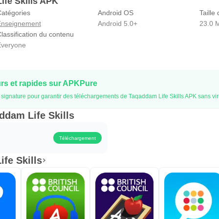
ife Skills APK
atégories
Android OS
Taille 
Enseignement
Android 5.0+
23.0 
lassification du contenu
veryone
s et rapides sur APKPure
la signature pour garantir des téléchargements de Taqaddam Life Skills APK sans vi
ddam Life Skills
Téléchargement
fe Skills