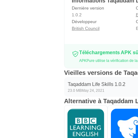
Informations Taqaddam L
Dernière version
C
1.0.2
Développeur
C
British Council
E
Téléchargements APK sûr
APKPure utilise la vérification de 
Vieilles versions de Taqa
Taqaddam Life Skills 1.0.2
23.0 MB
May 24, 2021
Alternative à Taqaddam Li