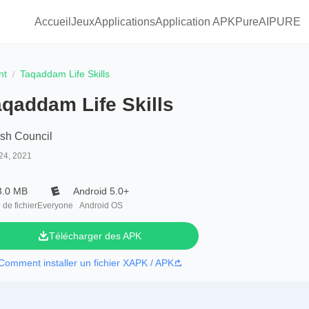
Accueil
Jeux
Applications
Application APKPure
AIPURE
nt
Taqaddam Life Skills
qaddam Life Skills
ish Council
24, 2021
3.0 MB
Android 5.0+
e de fichier
Everyone
Android OS
Télécharger des APK
Comment installer un fichier XAPK / APK