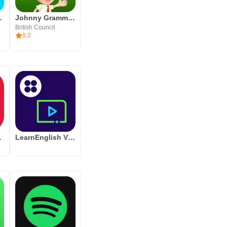
 Learning
Johnny Grammar Word Challenge
, LLC
British Council
8.0
ower
LearnEnglish Videos