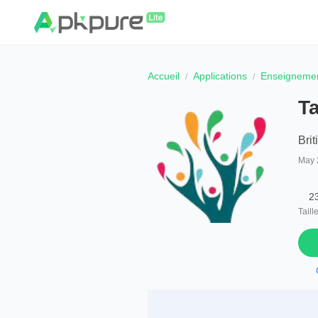
Accueil
Applications
Enseigneme
Ta
Brit
May 
2
Taill