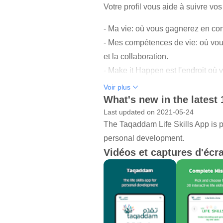
Votre profil vous aide à suivre vo
- Ma vie: où vous gagnerez en con
- Mes compétences de vie: où vous
et la collaboration.
- Make it Happen est l'endroit où
narration numérique.
Voir plus
- Aller de l'avant vous soutient av
What's new in the latest 
Last updated on 2021-05-24
Vos compétences de vie jouent un 
The Taqaddam Life Skills App is pa
adaptez pour tirer le meilleur pa
personal development.
à les cultiver!
Vidéos et captures d'écr
Cette application gratuite a été 
compétences de vie - Taqaddam - e
travail et la société.
Cette nouvelle application a été 