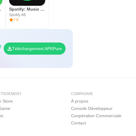
siness
Spotify: Music and Podcasts
Spotify AB
7.6
e
Téléchargement APKPure
RTISSEMENT
COMPAGNIE
 Store
À propos
 Game
Console Développeur
ic
Coopération Commerciale
Contact