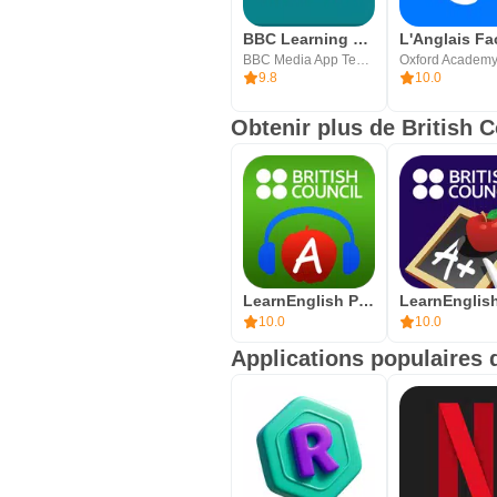
BBC Learning English
BBC Media App Technologies
9.8
10.0
Obtenir plus de British C
LearnEnglish Podcasts
10.0
10.0
Applications populaires 