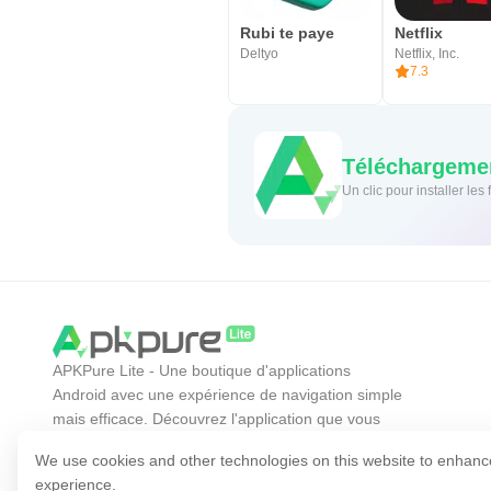
Rubi te paye
Netflix
Deltyo
Netflix, Inc.
7.3
Téléchargemen
Un clic pour installer le
APKPure Lite - Une boutique d'applications
Android avec une expérience de navigation simple
mais efficace. Découvrez l'application que vous
voulez plus facilement, plus rapidement et en
We use cookies and other technologies on this website to enhanc
toute sécurité.
experience.