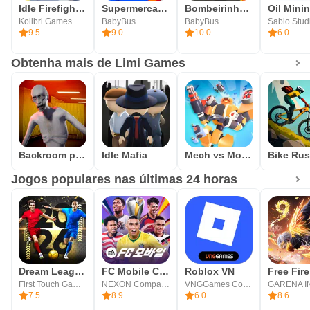
Idle Firefighter Tycoon
Supermercado
Bombeirinho - Educativo
Kolibri Games
BabyBus
BabyBus
Sablo Stud
9.5
9.0
10.0
6.0
Obtenha mais de Limi Games
Backroom predator
Idle Mafia
Mech vs Monsters
Bike Ru
Jogos populares nas últimas 24 horas
Dream League Soccer 2026
FC Mobile Coreano
Roblox VN
First Touch Games Ltd.
NEXON Company
VNGGames Co., Ltd
7.5
8.9
6.0
8.6