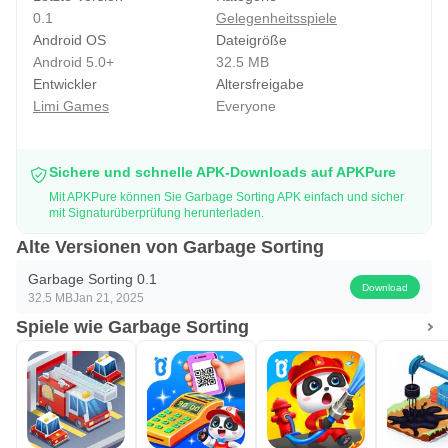
0.1
Gelegenheitsspiele
Android OS
Dateigröße
Android 5.0+
32.5 MB
Entwickler
Altersfreigabe
Limi Games
Everyone
Sichere und schnelle APK-Downloads auf APKPure
Mit APKPure können Sie Garbage Sorting APK einfach und sicher
mit Signaturüberprüfung herunterladen.
Alte Versionen von Garbage Sorting
Garbage Sorting 0.1
Download
32.5 MB
Jan 21, 2025
Spiele wie Garbage Sorting