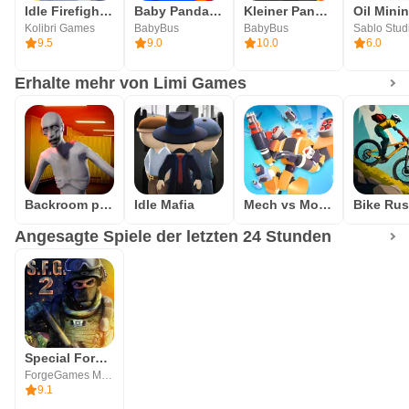
Idle Firefighter Tycoon
Baby Pandas Stadt: Supermarkt
Kleiner Panda Feuerwehrmann
Kolibri Games
BabyBus
BabyBus
Sablo Stud
9.5
9.0
10.0
6.0
Erhalte mehr von Limi Games
Backroom predator
Idle Mafia
Mech vs Monsters
Bike Ru
Angesagte Spiele der letzten 24 Stunden
Special Forces Group 2
ForgeGames Mobile
9.1