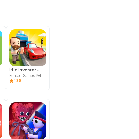
 and Survive
Idle Inventor - Car Simulation
Funcell Games Pvt Ltd
10.0