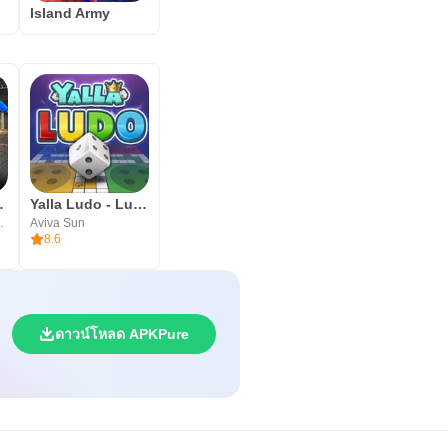
Island Army
cer 2026
Yalla Ludo - Ludo&Jackaroo
mes Ltd.
Aviva Sun
8.6
ดาวน์โหลด APKPure