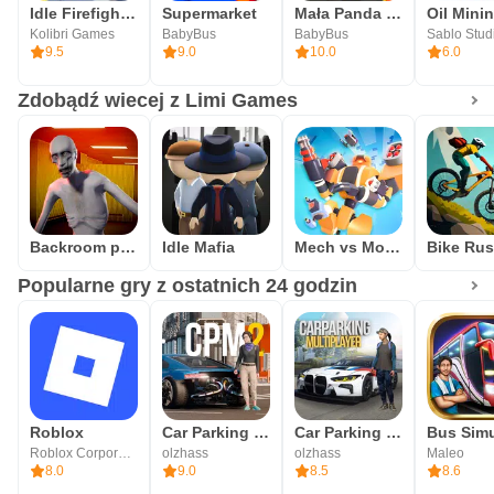
Idle Firefighter Tycoon
Supermarket
Mała Panda zostaje strażakiem
Kolibri Games
BabyBus
BabyBus
Sablo Stud
9.5
9.0
10.0
6.0
Zdobądź wiecej z Limi Games
Backroom predator
Idle Mafia
Mech vs Monsters
Bike Ru
Popularne gry z ostatnich 24 godzin
Roblox
Car Parking Multiplayer 2
Car Parking Multiplayer
Roblox Corporation
olzhass
olzhass
Maleo
8.0
9.0
8.5
8.6