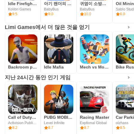
Idle Firefighter Tycoon
아기 팬더의 마을: 마트
귀염이 소방관-소방안전 주택화재 산림화재
Kolibri Games
BabyBus
BabyBus
Sablo Stud
9.5
9.0
10.0
6.0
Limi Games에서 더 많은 것을 얻기
Backroom predator
Idle Mafia
Mech vs Monsters
Bike Ru
지난 24시간 동안 인기 게임
Call of Duty®: Mobile
PUBG MOBILE
Racing Master
Activision Publishing, Inc.
Level Infinite
Exptional Global
olzhass
8.2
8.7
8.7
8.5