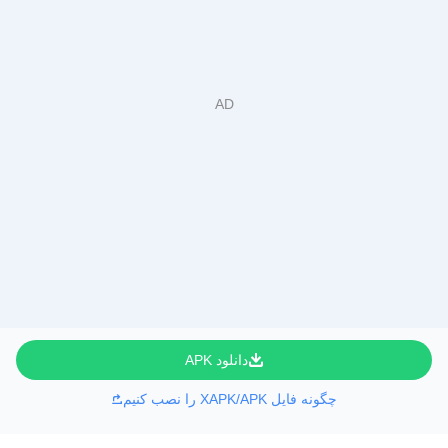
دانلود APK
چگونه فایل XAPK/APK را نصب کنیم