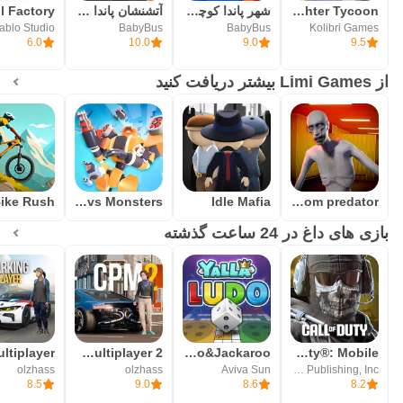
Idle Firefighter Tycoon
شهر پاندا کوچولو: سوپرمارکت
آتشنشان پاندا کوچولو
ablo Studio
BabyBus
BabyBus
Kolibri Games
6.0
10.0
9.0
9.5
از Limi Games بیشتر دریافت کنید
ike Rush
Mech vs Monsters
Idle Mafia
Backroom predator
بازی های داغ در 24 ساعت گذشته
Car Parking Multiplayer 2
Yalla Ludo - Ludo&Jackaroo
Call of Duty®: Mobile
olzhass
olzhass
Aviva Sun
Activision Publishing, Inc.
8.5
9.0
8.6
8.2