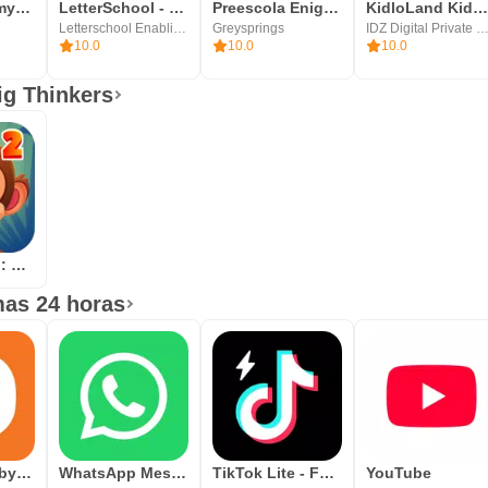
Khan Academy Kids
LetterSchool - Learn to Write
Preescola Enigma Jogos
KidloLand Kids & Toddler Game
Letterschool Enabling Learning
Greysprings
IDZ Digital Private Limi
10.0
10.0
10.0
ig Thinkers
Math Jungle : Grade 2 Math
mas 24 horas
Downloader by AFTVnews
WhatsApp Messenger
TikTok Lite - Faster TikTok
YouTube