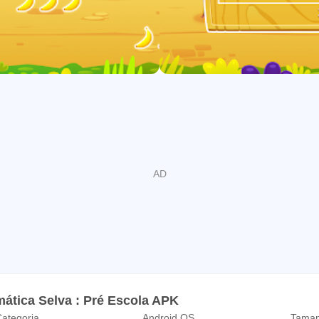
em uma linha
figuração dispersa
 e 10 apresentados como numerais escritos
o com objetos, dedos, imagens mentais, desenhos
o objetos ou desenhos para representar o problema
 encontrar o número que faz 10
de 5
 apanhar as bananas em uma selva. A maioria das bananas são 
bananas são coletados durante o jogo simples. O jogo inclui 
 seu filho a melhorar. escores mais altos são alcançados por r
centrar em obter a resposta correta.
ática Selva : Pré Escola APK
isponíveis. Eles incluem técnicas diferentes para resolver os 
ategoria
Android OS
Taman