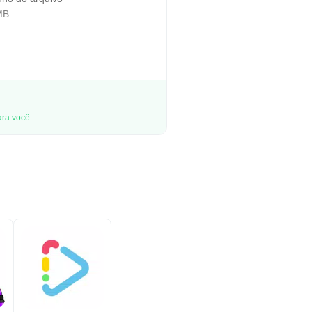
MB
ara você.
dizer Olá.