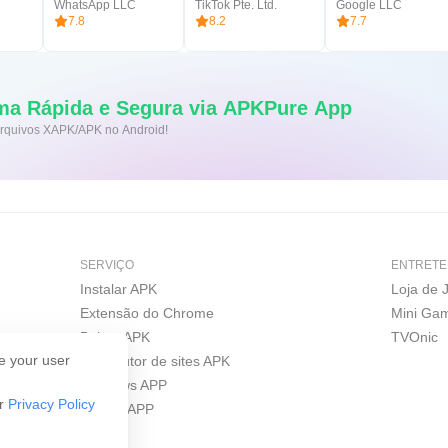
WhatsApp LLC
TikTok Pte. Ltd.
Google LLC
7.8
8.2
7.7
ma Rápida e Segura via APKPure App
 arquivos XAPK/APK no Android!
SERVIÇO
ENTRETE
Instalar APK
Loja de 
Extensão do Chrome
Mini Ga
Baixar APK
TVOnic
e your user
Construtor de sites APK
Windows APP
ur
Privacy Policy
iPhone APP