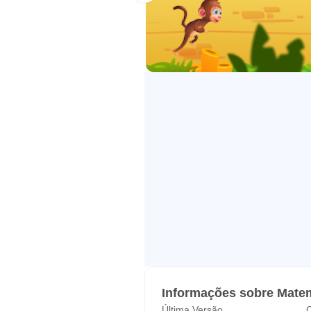
- Conte até 20 coisas dispostos 
- Conte até 10 coisas em uma con
- Comparar dois números entre 1
- Representam adição e subtraçã
- Somar e subtrair até 10, usand
- Para qualquer número de 1 a 9,
- Fluente somar e subtrair dentro 
* Toque
Seu filho vai ajudar um macaco a
problemas de matemática. Outros 
Isso proporciona motivação para o
proporciona incentivo para se con
* Dicas
Informações sobre Matem
dicas educacionais estão sempre d
Última Versão
C