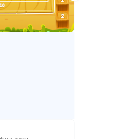
recolhidos por resolver
um recurso de pontuação elevada.
esponder corretamente. Isso
problemas do jardim de infância
ho do arquivo