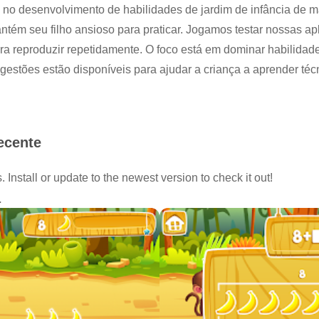
nte no desenvolvimento de habilidades de jardim de infância de
ém seu filho ansioso para praticar. Jogamos testar nossas apli
para reproduzir repetidamente. O foco está em dominar habilidad
gestões estão disponíveis para ajudar a criança a aprender técn
ecente
ar as habilidades de matemática seguinte do jardim de infânci
Install or update to the newest version to check it out!
zenas
a
a partir de um determinado número dentro da sequência conhe
tos com uma escrita numeral 0-20
úmeros e quantidades
o disse informa o número de objetos contados
sucessivo refere-se a uma quantidade que é uma maior