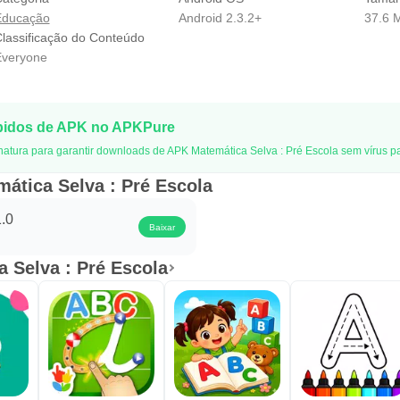
Educação
Android 2.3.2+
37.6 
lassificação do Conteúdo
veryone
pidos de APK no APKPure
natura para garantir downloads de APK Matemática Selva : Pré Escola sem vírus p
ática Selva : Pré Escola
colhida
1.0
Baixar
sério
a Selva : Pré Escola
juda, tenho uma pergunta, tenho uma sugestão, ou apenas quer 