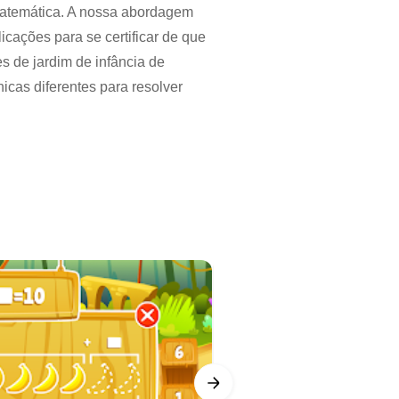
 matemática. A nossa abordagem
cações para se certificar de que
es de jardim de infância de
icas diferentes para resolver
a
cida (em vez de ter que começar