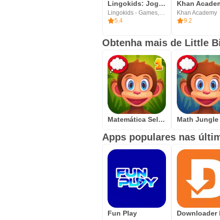
Lingokids: Jogos e Shows
Lingokids - Games, Shows & Songs for Kids
Khan Academy
5.4
9.2
Obtenha mais de Little B
Matemática Selva : Grau 1
Apps populares nas últi
Fun Play