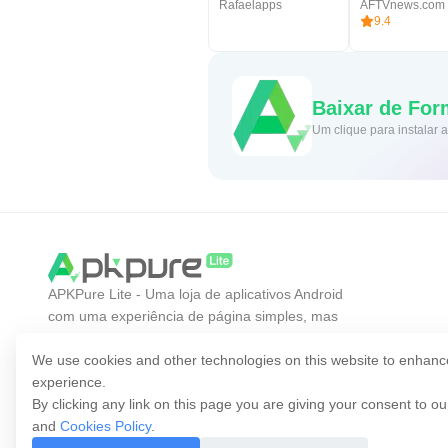
Rafaelapps
AFTVnews.com
9.4
Baixar de For
Um clique para instalar
APKPure Lite - Uma loja de aplicativos Android
com uma experiência de página simples, mas
eficiente. Descubra o aplicativo que você quer de
forma mais fácil, rápida e segura.
We use cookies and other technologies on this website to enhanc
experience.
By clicking any link on this page you are giving your consent to o
and
Cookies Policy
.