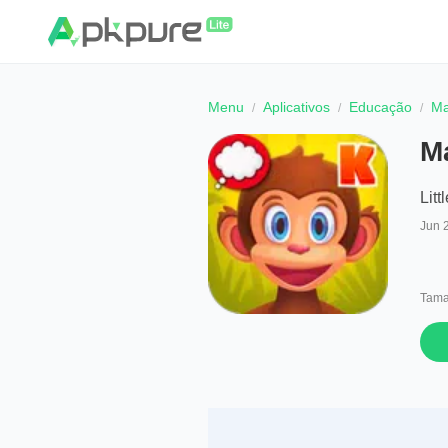
Menu
Aplicativos
Educação
Ma
M
Litt
Jun 
Tama