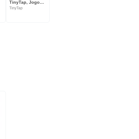
s
TinyTap, Jogos Educacionais
ted
TinyTap