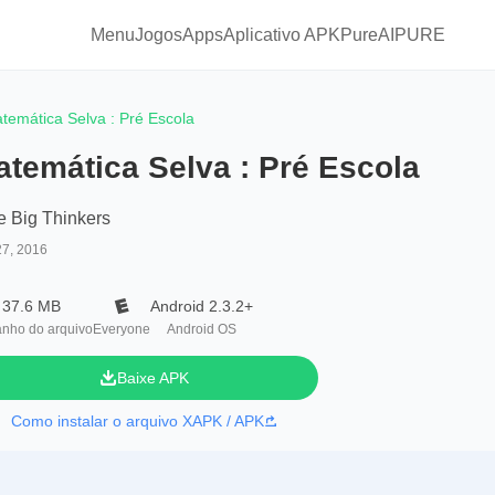
Menu
Jogos
Apps
Aplicativo APKPure
AIPURE
temática Selva : Pré Escola
atemática Selva : Pré Escola
le Big Thinkers
27, 2016
37.6 MB
Android 2.3.2+
nho do arquivo
Everyone
Android OS
Baixe APK
Como instalar o arquivo XAPK / APK