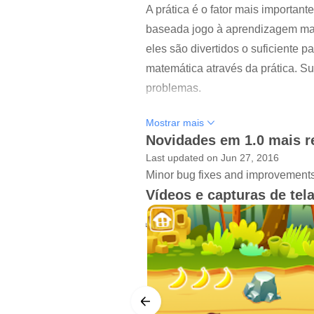
A prática é o fator mais importa
baseada jogo à aprendizagem mant
eles são divertidos o suficiente 
matemática através da prática. Su
problemas.
* Habilidades
Mostrar mais
Novidades em 1.0 mais r
As crianças vão aprender e domin
Last updated on Jun 27, 2016
Minor bug fixes and improvements. 
- Conte até 100 por uns e por de
Vídeos e capturas de tel
- Contagem de frente começando 
em 1)
- Representam um número de obje
- Compreender a relação entre n
- Entenda que o sobrenome númer
- Entenda que cada nome número 