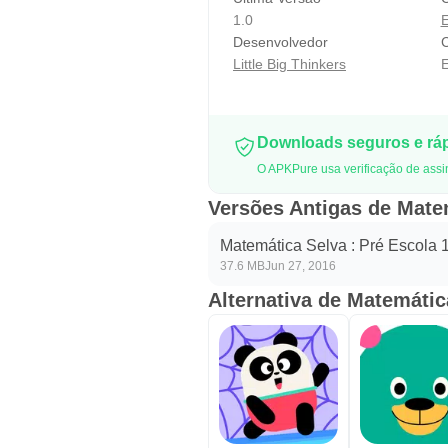
de matemática.
1.0
Desenvolvedor
C
* Privacidade
Little Big Thinkers
E
- Sem publicidade de terceiros
- Não há links externos
Downloads seguros e rá
- Não há compras no aplicativo
O APKPure usa verificação de assi
- Não há notificações push
Versões Antigas de Matem
- Nenhuma informação pessoal re
Matemática Selva : Pré Escola 
Nós levamos a sua privacidade a 
37.6 MB
Jun 27, 2016
Alternativa de Matemátic
* Conectar
Deixe-nos saber se precisar de a
info@littlebigthinkers.com
facebook.com/LittleBigThinkers
twitter.com/LilBigThinkers