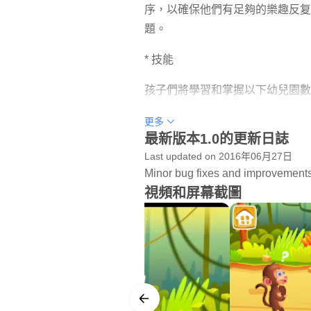
序，以確保他們有足夠的樂趣反复
題。
* 技能
孩子們將學習和掌握以下幼兒園數
- 由1和數十數到100
更多
最新版本1.0的更新日誌
- 計數前從給定數量的開頭的已
Last updated on 2016年06月27日
- 表示對象的數量與寫入標號0-20
Minor bug fixes and improvements. 
- 理解數字和數量的關係
視頻和屏幕截圖
- 記者了解到，最後一個數字表
- 記者了解到，每個連續的數名是
- 算上排列在一條線路多達20個的
- 數多達10個的東西在分散的配置
- 比較1和10之間的兩個數字表示
- 代表加減使用對象，手指，心理