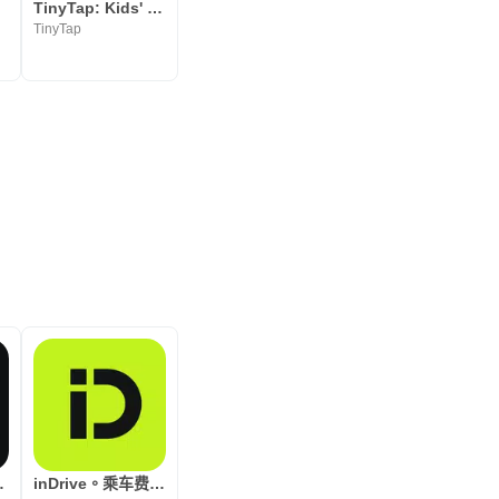
s
TinyTap: Kids' Learning Games
ted
TinyTap
latform
inDrive。乘车费用公平