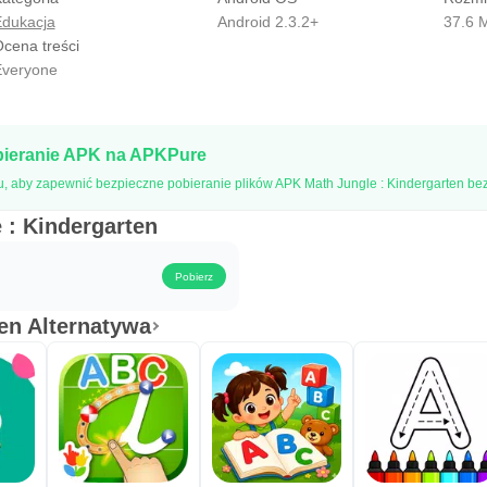
dukacja
Android 2.3.2+
37.6 
cena treści
veryone
bieranie APK na APKPure
one
, aby zapewnić bezpieczne pobieranie plików APK Math Jungle : Kindergarten bez
ważnie
 : Kindergarten
Pobierz
pomocy, mam pytanie, mam sugestię, lub po prostu chcesz się p
en Alternatywa