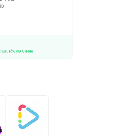
MB
 wirusów dla Ciebie
rzywitać.