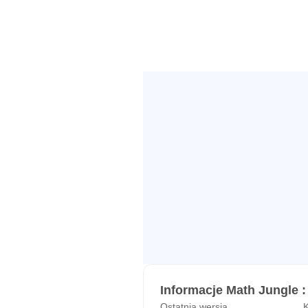
- Porównanie dwóch liczb od 1 do
- Reprezentujesz dodawanie i ode
- Dodawanie i odejmowanie w cią
- Dla każdej liczby od 1 do 9, znal
- Płynnie dodawać i odejmować w
* Grać
Twoje dziecko pomoże zebrać ba
matematycznych. Inne banany są z
poprawy. Wyższe wyniki są osiąg
prawidłowej odpowiedzi.
* wskazówki
wskazówki edukacyjne są zawsze
przedszkolu.
Informacje Math Jungle 
Ostatnia wersja
K