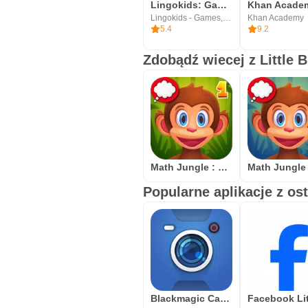
Lingokids: Games & Shows
Lingokids - Games, Shows & Songs for Kids
Khan Academy
5.4
9.2
Zdobądź wiecej z Little 
Math Jungle : 1st Grade Math
Popularne aplikacje z os
Blackmagic Camera
Facebook Li