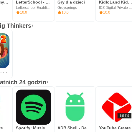
Khan Academy Kids
LetterSchool - Learn to Write
Gry dla dzieci
KidloLand Kids & Toddler Game
Letterschool Enabling Learning
Greysprings
IDZ Digital Private Limi
10.0
10.0
10.0
Big Thinkers
Math Jungle : Grade 2 Math
tatnich 24 godzin
te
Spotify: Music and Podcasts
ADB Shell - Debug Toolbox
YouTube Create