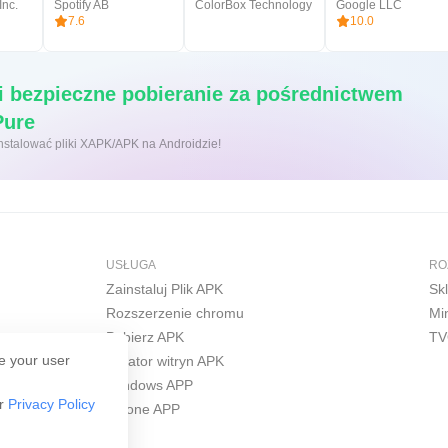
Inc.
Spotify AB
ColorBox Technology
Google LLC
7.6
10.0
i bezpieczne pobieranie za pośrednictwem
APKPure
 kliknięcie, aby zainstalować pliki XAPK/APK na Androidzie!
USŁUGA
RO
Zainstaluj Plik APK
Sk
Rozszerzenie chromu
Mi
Pobierz APK
TV
e your user
Kreator witryn APK
Windows APP
ur
Privacy Policy
iPhone APP