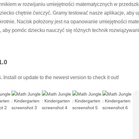
nnikiem w rozwijaniu umiejętności matematycznych w przedszko
ziecko chętnie ćwiczyć. Gramy testować nasze aplikacje, aby up
rotnie. Nacisk położony jest na opanowanie umiejętności mat
, aby pomóc dziecku nauczyć się różnych technik rozwiązywan
ć umiejętności matematycznych następujące przedszkola
1.0
dziesiątki
Install or update to the newest version to check it out!
ej liczby w znanej sekwencji (zamiast zaczynać się: 1)
isemną liczbowym 0-20
zbami i ilości
owiedział opowiada liczbę obiektów liczonych
r nazwa odnosi się do ilości, która jest jedna większa
 jednej linii
cji rozproszonej