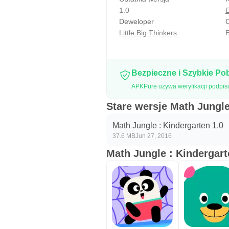
* Polityka prywatności
1.0
E
Deweloper
O
- Nie Trzecia reklama stron
Little Big Thinkers
E
- Żadnych linków zewnętrznych
- Żadnych zakupów w aplikacji
- Brak powiadomień Push
Bezpieczne i Szybkie Po
- Żadne dane osobowe gromadz
APKPure używa weryfikacji podpisu
Traktujemy swoją prywatność po
Stare wersje Math Jungle
* Połączyć
Math Jungle : Kindergarten 1.0
37.6 MB
Jun 27, 2016
Daj nam znać, jeśli potrzebujesz 
Math Jungle : Kindergart
info@littlebigthinkers.com
facebook.com/LittleBigThinkers
twitter.com/LilBigThinkers