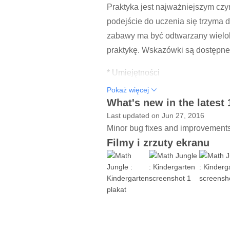
Praktyka jest najważniejszym czy
podejście do uczenia się trzyma d
zabawy ma być odtwarzany wielok
praktykę. Wskazówki są dostępne
* Umiejętności
Pokaż więcej
Dzieci będą uczyć się i opanowa
What's new in the latest 
Last updated on Jun 27, 2016
- Policz do 100 przez nich i przez 
Minor bug fixes and improvements. 
- Liczba przodu począwszy od dan
Filmy i zrzuty ekranu
- Oznaczają liczbę obiektów z p
- Zrozumienie relacji pomiędzy lic
- Rozumiem, że nazwisko Numer p
- Rozumiem, że każdy kolejny nume
- Hrabia aż 20 rzeczy, ułożonych w
- Hrabia aż 10 rzeczy w konfigura