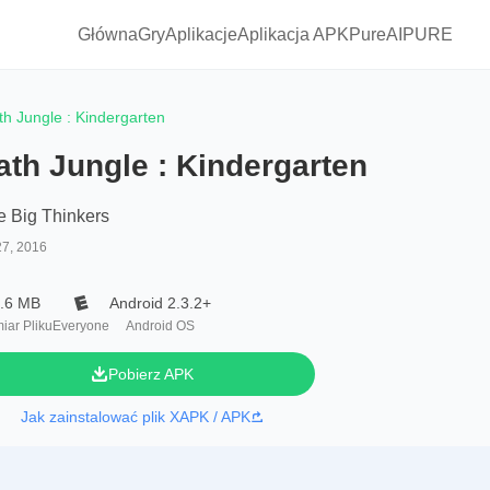
Główna
Gry
Aplikacje
Aplikacja APKPure
AIPURE
h Jungle : Kindergarten
th Jungle : Kindergarten
le Big Thinkers
27, 2016
.6 MB
Android 2.3.2+
iar Pliku
Everyone
Android OS
Pobierz APK
Jak zainstalować plik XAPK / APK