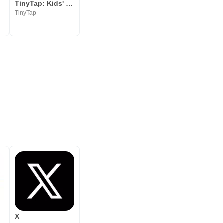
s
TinyTap: Kids' Learning Games
ted
TinyTap
X