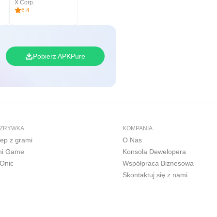
X Corp.
6.4
Pobierz APKPure
ZRYWKA
KOMPANIA
lep z grami
O Nas
ni Game
Konsola Dewelopera
Onic
Współpraca Biznesowa
Skontaktuj się z nami