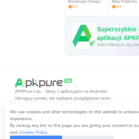
Blackmagic Design Inc.
Meta Platforms, 
8.7
6.9
Superszybkie 
aplikacji 
Jedno
APKPure Lite - Sklep z aplikacjami na Androida
oferujący proste, ale wydajne przeglądanie stron.
Odkrywaj aplikacje, których szukasz łatwiej,
szybciej i bezpieczniej.
We use cookies and other technologies on this website to enhanc
experience.
By clicking any link on this page you are giving your consent to o
and
Cookies Policy
.