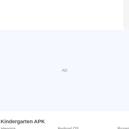
 10 prezentowane jako pisane cyframi
jmowanie z obiektami, palców, fotografie, rysunki psychiczne
gu 10 za pomocą obiektów lub rysunków do reprezentowania 
eźć numer, który sprawia, że ​​10
 ciągu 5
nany małpa w dżungli. Większość banany są zbierane poprzez
bierane poprzez proste gry. Gra zawiera funkcję wysoki wynik
ane, odpowiadając poprawnie. Stanowi zachętę do skoncentrow
 dostępne. Należą do nich różne techniki rozwiązywania pro
: Kindergarten APK
ategoria
Android OS
Rozmia