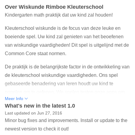
Over Wiskunde Rimboe Kleuterschool
Kindergarten math praktijk dat uw kind zal houden!
Kleuterschool wiskunde is de focus van deze leuke en
boeiende spel. Uw kind zal genieten van het beoefenen
van wiskundige vaardigheden! Dit spel is uitgelijnd met de
Common Core staat normen.
De praktijk is de belangrijkste factor in de ontwikkeling van
de kleuterschool wiskundige vaardigheden. Ons spel
gebaseerde benadering van leren houdt uw kind te
popelen om te oefenen. We spelen testen onze apps om
Meer Info
ervoor te zorgen dat ze zijn leuk genoeg om herhaaldelijk
What's new in the latest 1.0
af te spelen. De focus ligt op het beheersen van de
Last updated on Jun 27, 2016
kleuterschool wiskundige vaardigheden in de praktijk.
Minor bug fixes and improvements. Install or update to the
Hints zijn beschikbaar om te helpen uw kind verschillende
newest version to check it out!
technieken te leren voor het oplossen van problemen.