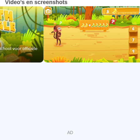
Video's en screenshots
* Vaardigheden
Kinderen leren en beheersen van de volgende
kleuterschool wiskundige vaardigheden
hool voor officiële
- Tel tot 100 door enen en door tientallen
- Tellen uit uitgaande van een gegeven getal binnen de
bekende sequentie (in plaats van te beginnen bij 1)
- Vertegenwoordigen een aantal objecten met een
schriftelijke cijfer 0-20
- Begrijp de relatie tussen de getallen en hoeveelheden
- Begrijp dat het laatste nummer naam zei vertelt het aantal
voorwerpen geteld
- Begrijp dat elke opeenvolgende nummer naam verwijst
naar een hoeveelheid die is een groter
- Tellen maar liefst 20 dingen die in een lijn