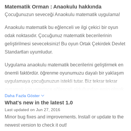
Matematik Orman : Anaokulu hakkında
Çocuğunuzun seveceği Anaokulu matematik uygulama!
Anaokulu matematik bu eğlenceli ve ilgi çekici bir oyun
odak noktasıdır. Çocuğunuz matematik becerilerinin
geliştirilmesi seveceksiniz! Bu oyun Ortak Çekirdek Devlet
Standartları uyumludur.
Uygulama anaokulu matematik becerilerini geliştirmek en
önemli faktördür. öğrenme oyunumuzu dayalı bir yaklaşım
uygulamaya çocuğunuzun istekli tutar. Biz tekrar tekrar
oynamak için yeterince eğlenceli olduğundan emin olmak
Daha Fazla Göster
için uygulamalar test oynarlar. Odak uygulama yoluyla
What's new in the latest 1.0
anaokulu matematik becerilerini mastering üzerindedir.
Last updated on Jun 27, 2016
İpuçları Çocuğunuzun problemlerin çözümü için farklı
Minor bug fixes and improvements. Install or update to the
teknikler öğrenmek yardımcı olmak için kullanılabilir.
newest version to check it out!