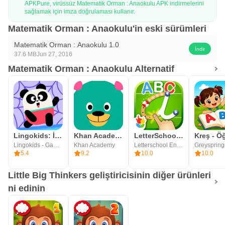
APKPure, virüssüz Matematik Orman : Anaokulu APK indirmelerini
alma odaklanmak teşvik sağlar.
sağlamak için imza doğrulaması kullanır.
Matematik Orman : Anaokulu'in eski sürümleri
* Ipuçları
Matematik Orman : Anaokulu 1.0
İndir
Eğitim ipuçları her zaman mevcuttur. Onlar anaokulu
37.6 MB
Jun 27, 2016
Matematik Orman : Anaokulu Alternatif
matematik problemlerini çözmek için farklı teknikler içerir.
* Gizlilik
- Hiçbir üçüncü parti reklam
- Hiçbir dış bağlantılar
Lingokids: İngilizce Oyunlar
Khan Academy Kids
LetterSchool - Learn to Write
- Hayır uygulama içi satın alma
Lingokids - Games, Shows & Songs for Kids
Khan Academy
Letterschool Enabling Learning
Greyspring
5.4
9.2
10.0
10.0
- Hiçbir itme bildirimleri
- Hiçbir kişisel bilgiler toplanır
Little Big Thinkers geliştiricisinin diğer ürünleri
ni edinin
Biz ciddiye gizlilik alır
* Bağlamak