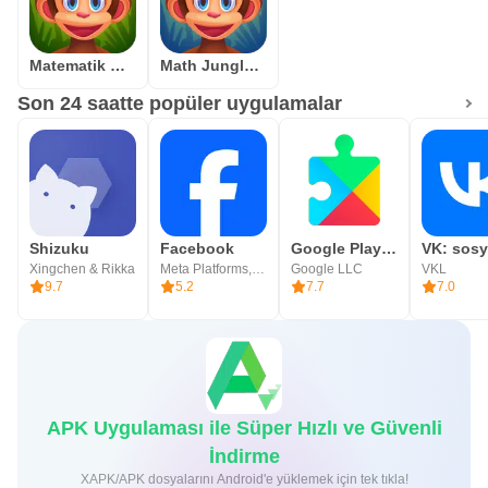
Size bir önerim var, ya da sadece merhaba demek
istiyorum, yardıma ihtiyacım var bir soru varsa bize bildirin.
Matematik Orman : Grade 1
Math Jungle : Grade 2 Math
info@littlebigthinkers.com
Son 24 saatte popüler uygulamalar
facebook.com/LittleBigThinkers
twitter.com/LilBigThinkers
Shizuku
Facebook
Google Play hizmetleri
Xingchen & Rikka
Meta Platforms, Inc.
Google LLC
VKL
9.7
5.2
7.7
7.0
APK Uygulaması ile Süper Hızlı ve Güvenli
İndirme
XAPK/APK dosyalarını Android'e yüklemek için tek tıkla!