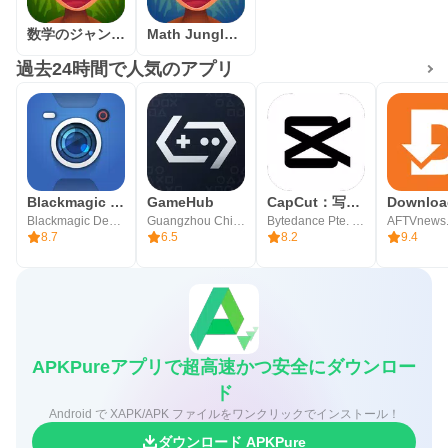
ヘルプが必要な場合は、私たちを知ってみましょう、疑問
数学のジャングル : グレード1
Math Jungle : Grade 2 Math
を持って、提案を持っている、または単に挨拶したいと思
過去24時間で人気のアプリ
います。
info@littlebigthinkers.com
facebook.com/LittleBigThinkers
twitter.com/LilBigThinkers
Blackmagic Camera
GameHub
CapCut：写真＆動画エディター
Blackmagic Design Inc.
Guangzhou Chicken Run Network Technology Co.,Ltd.
Bytedance Pte. Ltd.
AFTVnews
8.7
6.5
8.2
9.4
APKPureアプリで超高速かつ安全にダウンロー
ド
Android で XAPK/APK ファイルをワンクリックでインストール！
ダウンロード APKPure