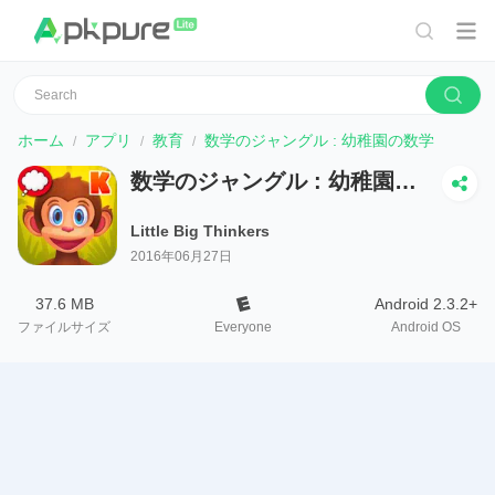
ホーム
アプリ
教育
数学のジャングル : 幼稚園の数学
数学のジャングル : 幼稚園の
数学
Little Big Thinkers
2016年06月27日
37.6 MB
Android 2.3.2+
ファイルサイズ
Everyone
Android OS