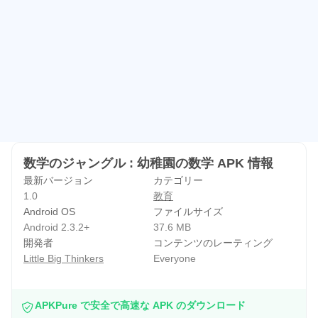
減算を表し
- 追加問題を表すためにオブジェクトや図面を用いて10内
に引きます
- 1から9までの任意の数の場合は、10になります番号を見
つけます
- 流暢5内に加算および減算
* 遊びます
数学のジャングル : 幼稚園の数学 APK 情報
あなたの子供は猿がジャングルの中でバナナを収集するの
最新バージョン
カテゴリー
に役立ちます。 ほとんどのバナナは、数学の問題を解く
1.0
教育
Android OS
ファイルサイズ
ことによって収集されます。 他のバナナは、単純なゲー
Android 2.3.2+
37.6 MB
ムプレイを通じて収集されています。 ゲームはハイスコ
開発者
コンテンツのレーティング
アの機能が含まれています。 これは、改善するためにあ
Little Big Thinkers
Everyone
なたの子供のための動機付けを提供します。 より高いス
コアを正しく答え​​ることで達成されます。 これは、正し
APKPure で安全で高速な APK のダウンロード
い答えを得ることに集中するインセンティブを提供しま