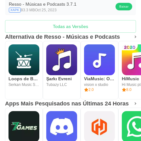
Resso - Músicas e Podcasts 3.7.1
Baixar
83.3 MB
Oct 25, 2023
XAPK
Todas as Versões
Alternativa de Resso - Músicas e Podcasts
Loops de Bateria Reais
Şarkı Evreni
ViaMusic: Offline Music Player
Serkan Music Studio
Tubazy LLC
vision x studio
Hi Music p
2.0
8.0
Apps Mais Pesquisados nas Últimas 24 Horas