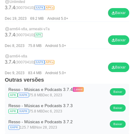
Unlimited
3.7.4
(30070410)
XAPK
APKs
Baixar
Dec 19, 2023
69.2 MB
Android 5.0+
arm64-v8a, armeabi-v7a
3.7.4
(30070410)
APK
Baixar
Dec 8, 2023
75.8 MB
Android 5.0+
arm64-v8a
3.7.4
(30070410)
XAPK
APKs
Baixar
Dec 9, 2023
83.4 MB
Android 5.0+
Outras versões
Resso - Músicas e Podcasts 3.7.4
Latest
Baixar
75.8 MB
Dec 8, 2023
APK
XAPK
Resso - Músicas e Podcasts 3.7.3
Baixar
75.8 MB
Dec 6, 2023
APK
XAPK
Resso - Músicas e Podcasts 3.7.2
Baixar
125.7 MB
Nov 28, 2023
XAPK