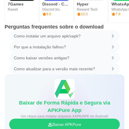
7Games
Discord - Converse e Jogue
Hyper
Rasell
Discord Inc.
Reward Tech
WhatsApp
8.6
10.0
7.8
Perguntas frequentes sobre o download
Como instalar um arquivo apk/xapk?
Por que a instalação falhou?
Como baixar versões antigas?
Como atualizar para a versão mais recente?
Baixar de Forma Rápida e Segura via
APKPure App
Um clique para instalar arquivos XAPK/APK no Android!
Baixar APKPure