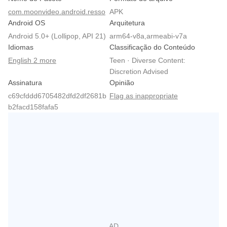
com.moonvideo.android.resso
APK
Android OS
Arquitetura
Android 5.0+ (Lollipop, API 21)
arm64-v8a,armeabi-v7a
Idiomas
Classificação do Conteúdo
English 2 more
Teen · Diverse Content:
Discretion Advised
Assinatura
Opinião
c69cfddd6705482dfd2df2681b
Flag as inappropriate
b2facd158fafa5