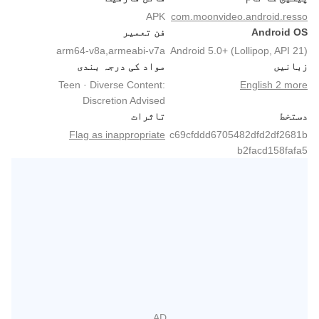
APK
com.moonvideo.android.resso
Android OS
فن تعمیر
arm64-v8a,armeabi-v7a
Android 5.0+ (Lollipop, API 21)
زبانیں
مواد کی درجہ بندی
Teen · Diverse Content:
English 2 more
Discretion Advised
دستخط
تاثرات
Flag as inappropriate
c69cfddd6705482dfd2df2681b
b2facd158fafa5