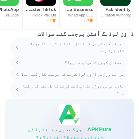
TikTok Lite - Faster TikTok
WhatsApp Business
Pak Identity
BizCode
TikTok Pte. Ltd.
WhatsApp LLC
National Database & Registration Authority
8.2
7.9
ڈاؤن لوڈنگ آفٹن پوچھے گئے سوالات
ایپکس / ایکس پی کا فائل انسٹال کرنے کا طریقہ
کار کیا ہے؟
انسٹال کیوں کامیاب نہ ہوا؟
پرانے ورژنز ڈاؤن لوڈ کرنے کا طریقہ کار کیا ہے؟
تازہ ترین ورژن تک اپ ڈیٹ کرنے کا طریقہ کار کیا
ہے؟
APKPure ایپکےذریعےانتہائی
تیزاورمحفوظڈاؤنلوڈنگ