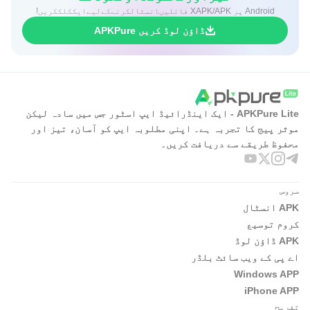
Android پر XAPK/APK فائلیںانسٹالکرنےکےلیےایککلککریں!
ڈاؤن لوڈ کریں APKPure
APKPure Lite - ایک اینڈرائیڈ ایپ اسٹور جس میں سادہ لیکن
موثر پیج کا تجربہ ہے۔ اپنی مطلوبہ ایپ کو آسان، تیز اور
محفوظ طریقے سے دریافت کریں۔
سروس
APK انسٹال
کروم توسیع
APK ڈاؤن لوڈ
اے پی کے ویب سائٹ بلڈر
Windows APP
iPhone APP
تفریح