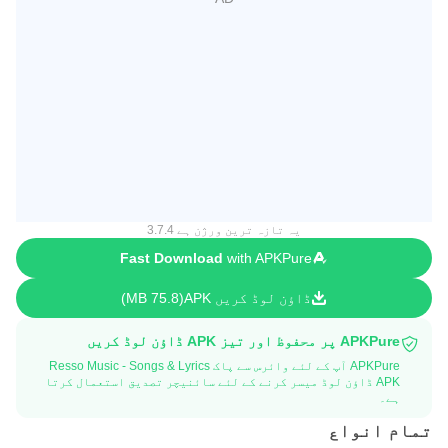
یہ تازہ ترین ورژن ہے 3.7.4
Fast Download
with APKPure
ڈاؤن لوڈ کریں APK
75.8 MB
APKPure پر محفوظ اور تیز APK ڈاؤن لوڈ کریں
APKPure آپ کے لئے وائرس سے پاک Resso Music - Songs & Lyrics
APK ڈاؤن لوڈ میسر کرنے کے لئے سائنیچر تصدیق استعمال کرتا
ہے۔
تمام انواع