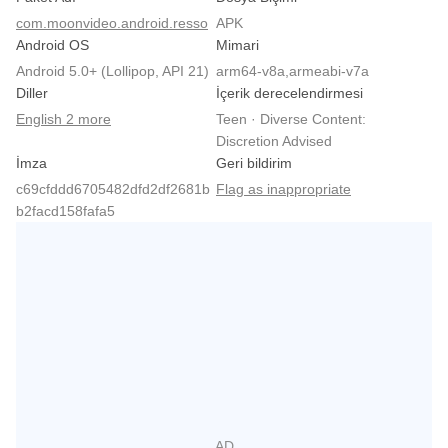
com.moonvideo.android.resso
APK
Android OS
Mimari
Android 5.0+ (Lollipop, API 21)
arm64-v8a,armeabi-v7a
Diller
İçerik derecelendirmesi
English 2 more
Teen · Diverse Content:
Discretion Advised
İmza
Geri bildirim
c69cfddd6705482dfd2df2681b
Flag as inappropriate
b2facd158fafa5