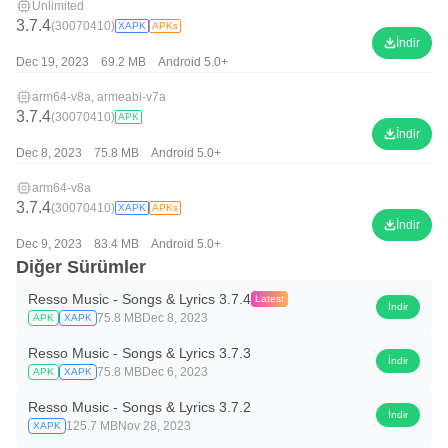
Unlimited
3.7.4
(30070410)
XAPK
APKs
İndir
Dec 19, 2023
69.2 MB
Android 5.0+
arm64-v8a, armeabi-v7a
3.7.4
(30070410)
APK
İndir
Dec 8, 2023
75.8 MB
Android 5.0+
arm64-v8a
3.7.4
(30070410)
XAPK
APKs
İndir
Dec 9, 2023
83.4 MB
Android 5.0+
Diğer Sürümler
Resso Music - Songs & Lyrics 3.7.4
Latest
İndir
75.8 MB
Dec 8, 2023
APK
XAPK
Resso Music - Songs & Lyrics 3.7.3
İndir
75.8 MB
Dec 6, 2023
APK
XAPK
Resso Music - Songs & Lyrics 3.7.2
İndir
125.7 MB
Nov 28, 2023
XAPK