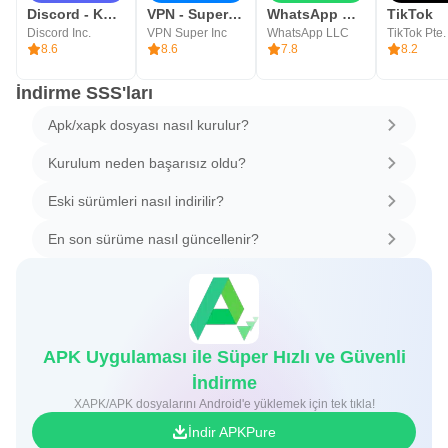
Discord - Konuş, Oyna, Takıl
VPN - Super Unlimited Proxy
WhatsApp Messenger
TikTok
Discord Inc.
VPN Super Inc
WhatsApp LLC
TikTok Pte.
8.6
8.6
7.8
8.2
İndirme SSS'ları
Apk/xapk dosyası nasıl kurulur?
Kurulum neden başarısız oldu?
Eski sürümleri nasıl indirilir?
En son sürüme nasıl güncellenir?
APK Uygulaması ile Süper Hızlı ve Güvenli
İndirme
XAPK/APK dosyalarını Android'e yüklemek için tek tıkla!
İndir APKPure