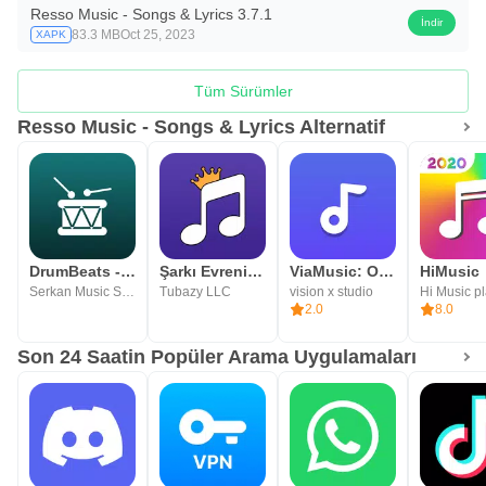
Resso Music - Songs & Lyrics 3.7.1
İndir
83.3 MB
Oct 25, 2023
XAPK
Tüm Sürümler
Resso Music - Songs & Lyrics Alternatif
DrumBeats - Davul Döngüleri
Şarkı Evreni - Müzik İndirme
ViaMusic: Offline Music Player
Serkan Music Studio
Tubazy LLC
vision x studio
Hi Music p
2.0
8.0
Son 24 Saatin Popüler Arama Uygulamaları