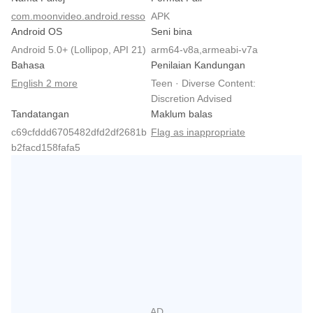
com.moonvideo.android.resso
APK
Android OS
Seni bina
Android 5.0+ (Lollipop, API 21)
arm64-v8a,armeabi-v7a
Bahasa
Penilaian Kandungan
English 2 more
Teen · Diverse Content:
Discretion Advised
Tandatangan
Maklum balas
c69cfddd6705482dfd2df2681b
Flag as inappropriate
b2facd158fafa5