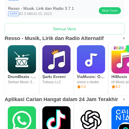
Resso - Musik, Lirik dan Radio 3.7.1
Muat Turun
83.3 MB
Oct 25, 2023
XAPK
Semua Versi
Resso - Musik, Lirik dan Radio Alternatif
DrumBeats - Loop Drum Nyata
Şarkı Evreni
ViaMusic: Offline Music Player
Serkan Music Studio
Tubazy LLC
vision x studio
Hi Music p
2.0
8.0
Aplikasi Carian Hangat dalam 24 Jam Terakhir