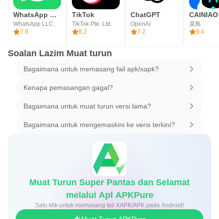
WhatsApp Messenger
TikTok
ChatGPT
WhatsApp LLC
TikTok Pte. Ltd.
OpenAI
菜鳥
7.8
8.2
7.2
9.4
Soalan Lazim Muat turun
Bagaimana untuk memasang fail apk/xapk?
Kenapa pemasangan gagal?
Bagaimana untuk muat turun versi lama?
Bagaimana untuk mengemaskini ke versi terkini?
Muat Turun Super Pantas dan Selamat
melalui Apl APKPure
Satu klik untuk memasang fail XAPK/APK pada Android!