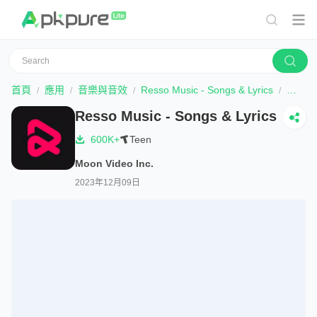
首頁
應用
音樂與音效
Resso Music - Songs & Lyrics
下載
Resso Music - Songs & Lyrics
600K+
Teen
Moon Video Inc.
2023年12月09日