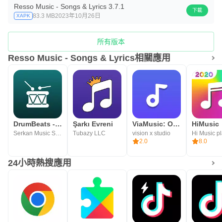
Resso Music - Songs & Lyrics 3.7.1
下載
83.3 MB
2023年10月26日
XAPK
所有版本
Resso Music - Songs & Lyrics相關應用
DrumBeats - Real Drum Loops
Şarkı Evreni
ViaMusic: Offline Music Player
Serkan Music Studio
Tubazy LLC
vision x studio
Hi Music p
2.0
8.0
24小時熱搜應用