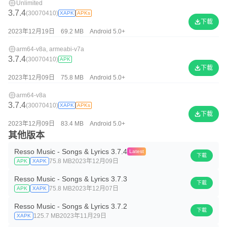
Unlimited
3.7.4
(30070410)
XAPK
APKs
下載
2023年12月19日
69.2 MB
Android 5.0+
arm64-v8a, armeabi-v7a
3.7.4
(30070410)
APK
下載
2023年12月09日
75.8 MB
Android 5.0+
arm64-v8a
3.7.4
(30070410)
XAPK
APKs
下載
2023年12月09日
83.4 MB
Android 5.0+
其他版本
Resso Music - Songs & Lyrics 3.7.4
Latest
下載
75.8 MB
2023年12月09日
APK
XAPK
Resso Music - Songs & Lyrics 3.7.3
下載
75.8 MB
2023年12月07日
APK
XAPK
Resso Music - Songs & Lyrics 3.7.2
下載
125.7 MB
2023年11月29日
XAPK