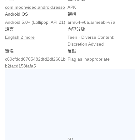
com.moonvideo.android.resso
APK
Android OS
架構
Android 5.0+ (Lollipop, API 21)
arm64-v8a,armeabi-v7a
語言
內容分級
English 2 more
Teen · Diverse Content:
Discretion Advised
簽名
反饋
c69cfddd6705482dfd2df2681b
Flag as inappropriate
b2facd158fafa5