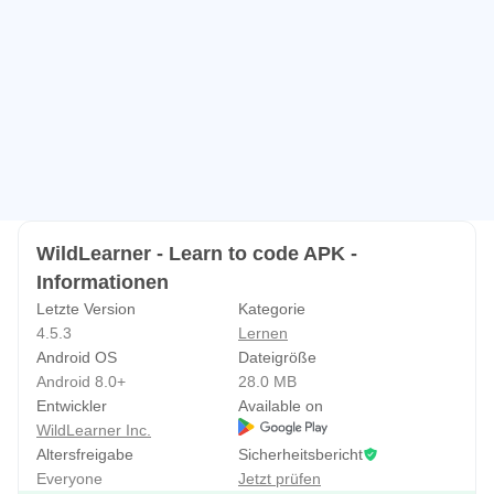
Während Sie Programmierkurse absolvieren, erstellen wir
im Hintergrund ein umfassendes Profil für Sie. Wenn Sie
bereit sind, für Ihren ersten Job eingestellt zu werden,
bietet Ihnen unser ausgeklügelter KI-Algorithmus relevante
Möglichkeiten!
WildLearner - Learn to code APK -
Informationen
Letzte Version
Kategorie
4.5.3
Lernen
Android OS
Dateigröße
Android 8.0+
28.0 MB
Entwickler
Available on
WildLearner Inc.
Altersfreigabe
Sicherheitsbericht
Everyone
Jetzt prüfen