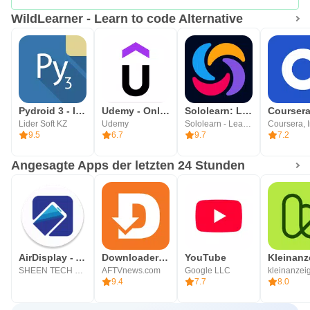
WildLearner - Learn to code Alternative
Pydroid 3 - IDE for Python 3
Udemy - Online-Kurse
Sololearn: Learn to code
Lider Soft KZ
Udemy
Sololearn - Learn to Code
Coursera, I
9.5
6.7
9.7
7.2
Angesagte Apps der letzten 24 Stunden
AirDisplay - AirPlay Receiver
Downloader by AFTVnews
YouTube
SHEEN TECH LAB
AFTVnews.com
Google LLC
9.4
7.7
8.0