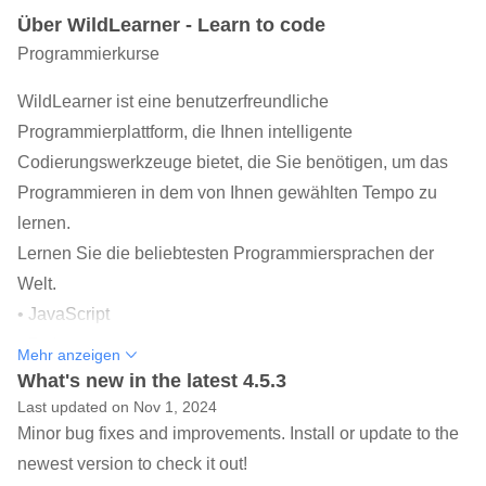
Über WildLearner - Learn to code
Programmierkurse
WildLearner ist eine benutzerfreundliche
Programmierplattform, die Ihnen intelligente
Codierungswerkzeuge bietet, die Sie benötigen, um das
Programmieren in dem von Ihnen gewählten Tempo zu
lernen.
Lernen Sie die beliebtesten Programmiersprachen der
Welt.
• JavaScript
• Python
Mehr anzeigen
• Gehen
What's new in the latest 4.5.3
• C ++
Last updated on Nov 1, 2024
Minor bug fixes and improvements. Install or update to the
• HTML
newest version to check it out!
• CSS