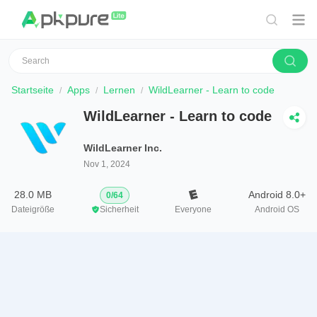
Startseite
Apps
Lernen
WildLearner - Learn to code
WildLearner - Learn to code
WildLearner Inc.
Nov 1, 2024
28.0 MB
Android 8.0+
0
/
64
Dateigröße
Sicherheit
Everyone
Android OS