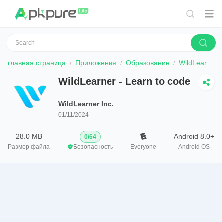
главная страница
Приложения
Образование
WildLearner - Learn to code
WildLearner - Learn to code
WildLearner Inc.
01/11/2024
28.0 MB
Android 8.0+
0
/
64
Размер файла
Безопасность
Everyone
Android OS