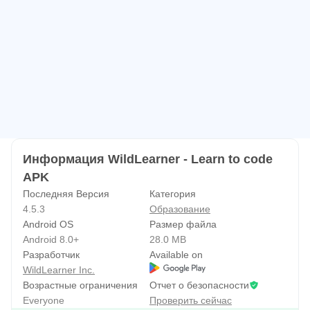
Создайте свой профиль и подайте заявку на работу!
По мере того, как вы заканчиваете курсы
программирования, мы создаем для вас
исчерпывающий профиль в фоновом режиме. Когда
вы будете готовы приступить к своей первой работе,
наш сложный алгоритм искусственного интеллекта
предложит вам подходящие возможности!
Информация WildLearner - Learn to code
APK
Последняя Версия
Категория
4.5.3
Образование
Android OS
Размер файла
Android 8.0+
28.0 MB
Разработчик
Available on
WildLearner Inc.
Возрастные ограничения
Отчет о безопасности
Everyone
Проверить сейчас