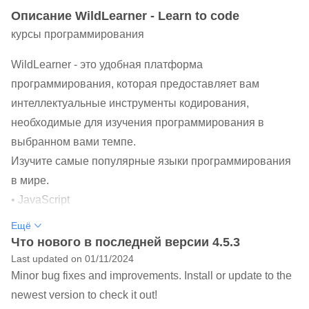
Oписание WildLearner - Learn to code
курсы программирования
WildLearner - это удобная платформа
программирования, которая предоставляет вам
интеллектуальные инструменты кодирования,
необходимые для изучения программирования в
выбранном вами темпе.
Изучите самые популярные языки программирования
в мире.
• JavaScript
• Python
Ещё
• Идти
Что нового в последней версии 4.5.3
• C ++
Last updated on 01/11/2024
Minor bug fixes and improvements. Install or update to the
• HTML
newest version to check it out!
• CSS