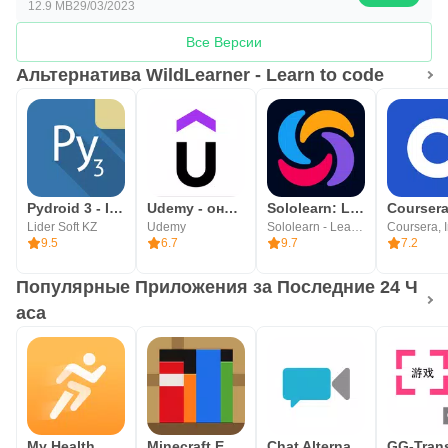
12.9 MB
29/03/2023
Все Версии
Альтернатива WildLearner - Learn to code
Pydroid 3 - IDE for Python 3
Udemy - онлайн-курсы
Sololearn: Learn to code
Lider Soft KZ
Udemy
Sololearn - Learn to Code
Coursera, I
9.5
6.7
9.7
7.2
Популярные Приложения за Последние 24 Ч
аса
My Health
Minecraft Education
Chat Alternative — android app
GG-Trans