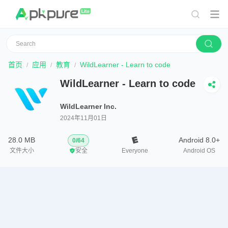
首页
应用
教育
WildLearner - Learn to code
WildLearner - Learn to code
WildLearner Inc.
2024年11月01日
28.0 MB
Android 8.0+
0
/
64
文件大小
安全
Everyone
Android OS