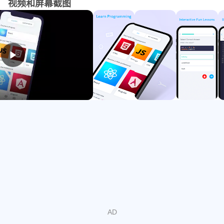
视频和屏幕截图
•Java
• C＃
和更多！
分享您的代码。获得即时反馈！
在WildLearner，您可以访问整个友好的编程向导社区，这
些向导曾经与您同在。遇到编译错误？难以调试代码？没问
题！与他人讨论并获得即时反馈。
建立您的个人资料并申请工作！
当您完成编程课程时，我们会在后台为您构建一个全面的配
置文件。当您准备为第一份工作被录用时，我们先进的AI算
法将为您提供相关的机会！