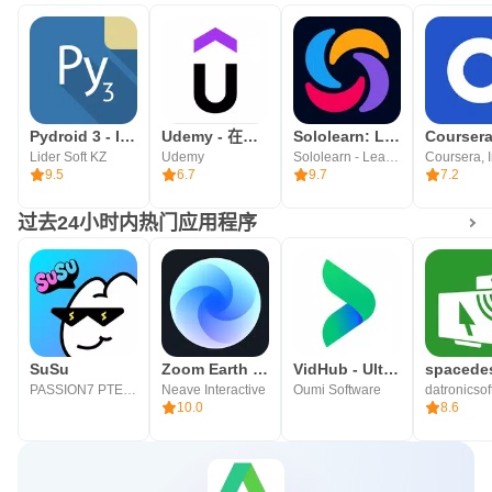
Pydroid 3 - IDE for Python 3
Udemy - 在线课程
Sololearn: Learn to code
Lider Soft KZ
Udemy
Sololearn - Learn to Code
Coursera, I
9.5
6.7
9.7
7.2
过去24小时内热门应用程序
SuSu
Zoom Earth - 天气预报，降雨图，台风追踪器
VidHub - Ultimate media player
PASSION7 PTE. LTD.
Neave Interactive
Oumi Software
10.0
8.6