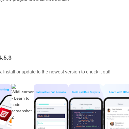
4.5.3
Install or update to the newest version to check it out!
ychmiastową informację zwrotną!
łej społeczności przyjaznych kreatorów programowania, którzy