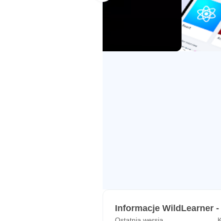
co Ty. Wystąpił błąd kompilacji
natychmiastową informację zwrot
y Trailer na Androida
Zbuduj swój profil i aplikuj o pracę
Gdy ukończysz kursy programowani
pracy, nasz wyrafinowany algoryt
Informacje WildLearner -
Ostatnia wersja
K