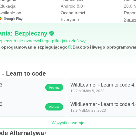
dukacja
Android 8.0+
28.0 
vailable on
Ocena treści
Rapor
Everyone
Spraw
nia: Bezpieczny
ieczeń nie oznaczył tego pliku jako złośliwy
 oprogramowania szpiegującego
Brak złośliwego oprogramowa
 - Learn to code
.3
WildLearner - Learn to code 4.
Pobierz
13.2 MB
May 5, 2023
.0
WildLearner - Learn to code 4.
Pobierz
12.9 MB
Mar 29, 2023
Wszystkie wersje
ode Alternatywa