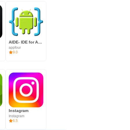
AIDE- IDE for Android Java C++
appfour
9.0
Instagram
Instagram
6.5