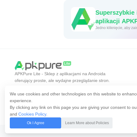
Superszybkie 
aplikacji 
Jedno
APKPure Lite - Sklep z aplikacjami na Androida
oferujący proste, ale wydajne przeglądanie stron.
Odkrywaj aplikacje, których szukasz łatwiej,
szybciej i bezpieczniej.
We use cookies and other technologies on this website to enhanc
experience.
By clicking any link on this page you are giving your consent to o
and
Cookies Policy
.
Ok I Agree
Learn More about Policies
Copyright © 2014-2026 APKPure. Wszelkie prawa zastrzeżone.