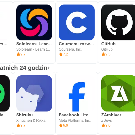
Udemy — kursy internetowe
Sololearn: Learn to code
Coursera: rozwijaj karierę
GitHub
Sololearn - Learn to Code
Coursera, Inc.
GitHub
9.7
7.2
9.5
tatnich 24 godzin
Spotify: Music and Podcasts
Shizuku
Facebook Lite
ZArchiver
Xingchen & Rikka
Meta Platforms, Inc.
ZDevs
9.7
6.9
9.0