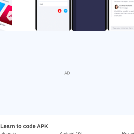
? Masz problem z debugowaniem kodu? Nie ma problemu! Omów to
ną.
!
a, w tle tworzymy dla Ciebie kompleksowy profil. Kiedy będzi
m sztucznej inteligencji dopasuje do Ciebie odpowiednie możli
 Learn to code APK
ategoria
Android OS
Rozmia