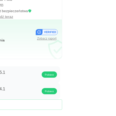
MB
t bezpieczeństwa
dź teraz
Zobacz raport
nia
5.1
Pobierz
4.1
Pobierz