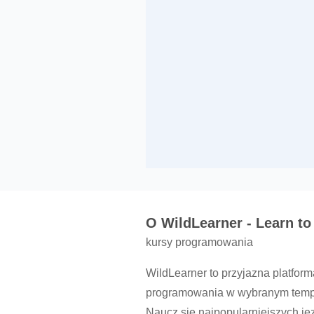
O WildLearner - Learn to
kursy programowania
WildLearner to przyjazna platfor
programowania w wybranym temp
Naucz się najpopularniejszych j