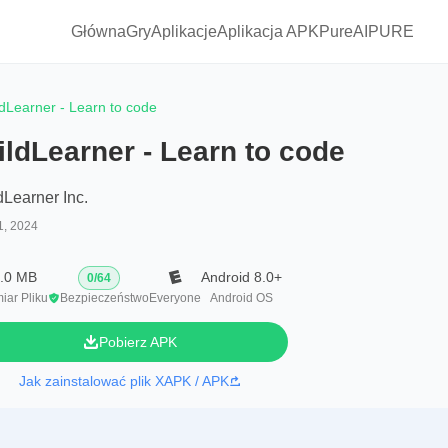
Główna
Gry
Aplikacje
Aplikacja APKPure
AIPURE
dLearner - Learn to code
ldLearner - Learn to code
dLearner Inc.
1, 2024
.0 MB
Android 8.0+
0
/
64
iar Pliku
Bezpieczeństwo
Everyone
Android OS
Pobierz APK
Jak zainstalować plik XAPK / APK