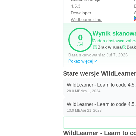
4.5.3
E
Deweloper
A
WildLearner Inc.
Wynik skanowa
0
Żaden dostawca zabezp
/64
Brak wirusa
Brak
Data skanowania:
Jul 7, 2026
Pokaż więcej
Stare wersje WildLearner
WildLearner - Learn to code 4.5
28.0 MB
Nov 1, 2024
WildLearner - Learn to code 4.5
13.0 MB
Apr 21, 2023
WildLearner - Learn to c