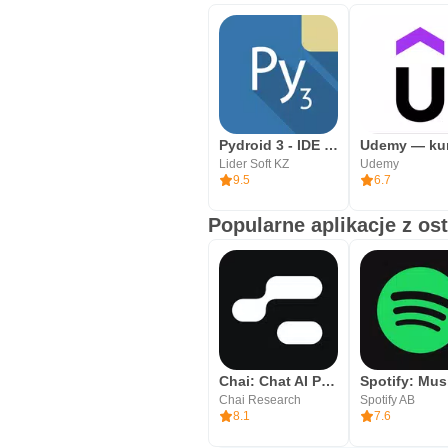
Pydroid 3 - IDE for Python 3
Lider Soft KZ
Udemy
9.5
6.7
Popularne aplikacje z os
Chai: Chat AI Platform
Chai Research
Spotify AB
8.1
7.6