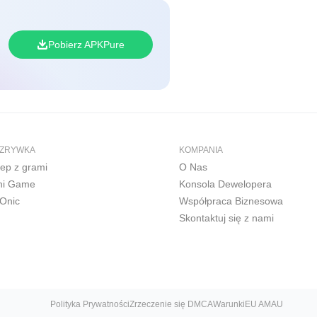
Pobierz APKPure
ZRYWKA
KOMPANIA
lep z grami
O Nas
ni Game
Konsola Dewelopera
Onic
Współpraca Biznesowa
Skontaktuj się z nami
Polityka Prywatności
Zrzeczenie się DMCA
Warunki
EU AMAU