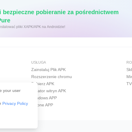
i bezpieczne pobieranie za pośrednictwem
APKPure
 kliknięcie, aby zainstalować pliki XAPK/APK na Androidzie!
USŁUGA
RO
Zainstaluj Plik APK
Sk
Rozszerzenie chromu
Mi
Pobierz APK
TV
e your user
Kreator witryn APK
Windows APP
ur
Privacy Policy
iPhone APP