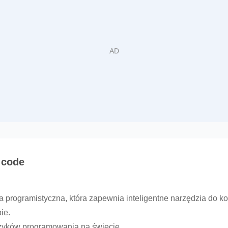
 code
ma programistyczna, która zapewnia inteligentne narzędzia do 
ie.
ęzyków programowania na świecie.