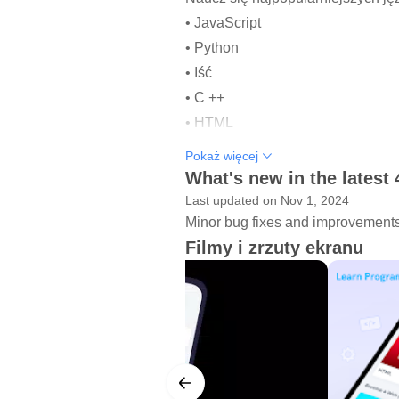
• JavaScript
• Python
• Iść
• C ++
• HTML
• CSS
Pokaż więcej
• Szybki
What's new in the latest 
• Kotlin
Last updated on Nov 1, 2024
• SQL
Minor bug fixes and improvements. 
Filmy i zrzuty ekranu
• PHP
• Java
• C #
i więcej!
Udostępnij swój kod. Uzyskaj nat
W WildLearner masz dostęp do ca