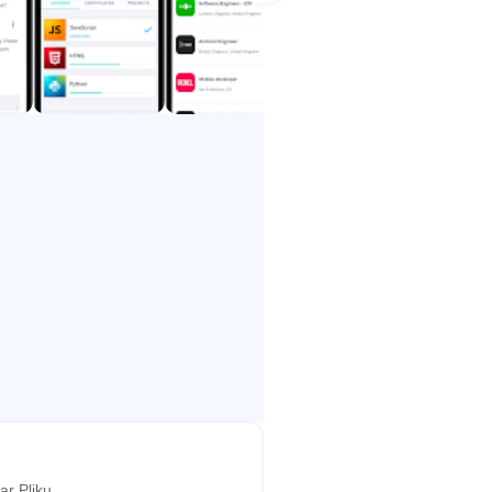
 z innymi i uzyskaj
esz gotowy do podjęcia pierwszej
wości!
r Pliku