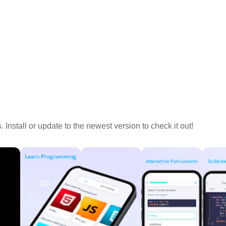
Install or update to the newest version to check it out!
訪問整個友好的編程嚮導社區，這些嚮導曾經與您同在。遇到編譯錯誤