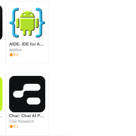
AIDE- IDE for Android Java C++
appfour
9.0
。乘车费用公平
Chai: Chat AI Platform
S LTD
Chai Research
8.1