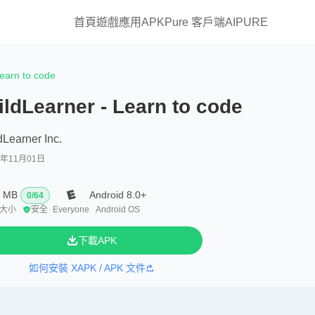
首頁
遊戲
應用
APKPure 客戶端
AIPURE
earn to code
ldLearner - Learn to code
dLearner Inc.
4年11月01日
0 MB
Android 8.0+
0
/
64
大小
安全
Everyone
Android OS
下載APK
如何安裝 XAPK / APK 文件