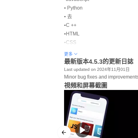
• Python
• 去
•C ++
•HTML
•CSS
•迅捷
更多
•科特林
最新版本4.5.3的更新日誌
•SQL
Last updated on 2024年11月01日
•PHP
Minor bug fixes and improvements. 
視頻和屏幕截圖
•Java
• C＃
和更多！
分享您的代碼。獲得即時反饋！
在WildLearner，您可以
論並獲得即時反饋。