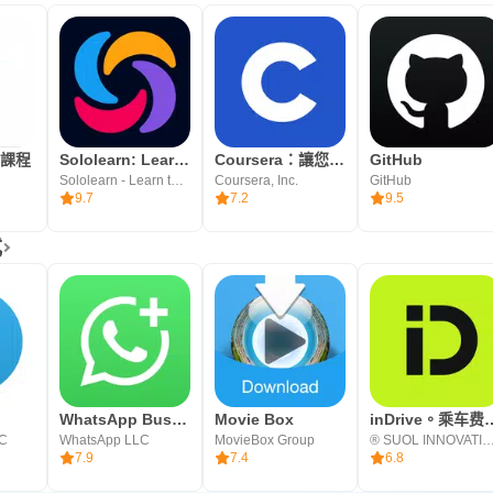
上課程
Sololearn: Learn to code
Coursera：讓您的事業邁上新臺階
GitHub
Sololearn - Learn to Code
Coursera, Inc.
GitHub
9.7
7.2
9.5
式
WhatsApp Business
Movie Box
inDrive
LC
WhatsApp LLC
MovieBox Group
® SUOL INNOVATION
7.9
7.4
6.8