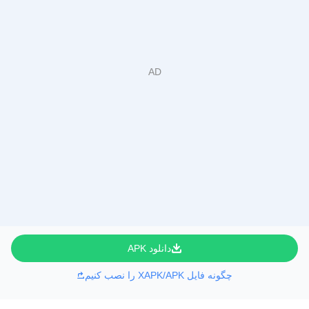
دانلود APK
چگونه فایل XAPK/APK را نصب کنیم