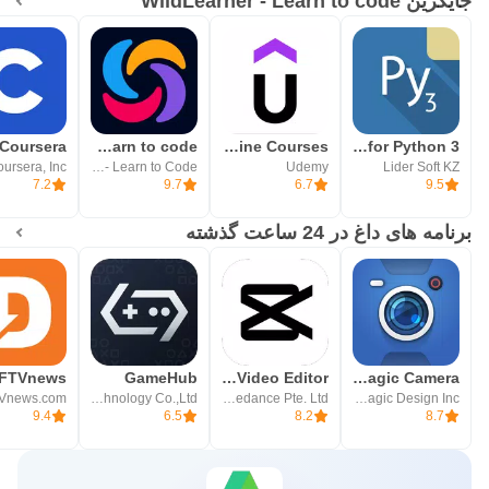
جایگزین WildLearner - Learn to code
Sololearn: Learn to code
Udemy - Online Courses
Pydroid 3 - IDE for Python 3
ursera, Inc.
Sololearn - Learn to Code
Udemy
Lider Soft KZ
7.2
9.7
6.7
9.5
برنامه های داغ در 24 ساعت گذشته
GameHub
CapCut: Photo & Video Editor
Blackmagic Camera
Vnews.com
Guangzhou Chicken Run Network Technology Co.,Ltd.
Bytedance Pte. Ltd.
Blackmagic Design Inc.
9.4
6.5
8.2
8.7