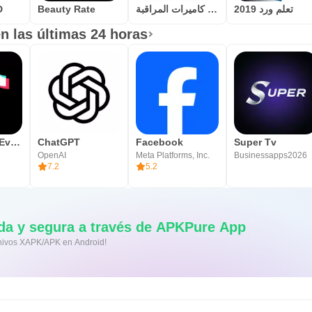
D
Beauty Rate
احترف كاميرات المراقبة
تعلم ورد 2019
n las últimas 24 horas
TikTok Pro - Events
ChatGPT
Facebook
Super Tv
OpenAI
Meta Platforms, Inc.
Businessapps2026
7.2
5.2
da y segura a través de APKPure App
rchivos XAPK/APK en Android!