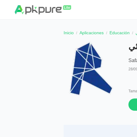
Inicio
Aplicaciones
Educación
ئي
Saf
28/0
Tama