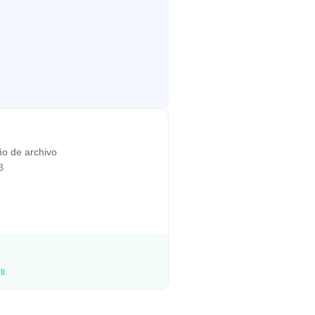
o de archivo
B
 para ti.