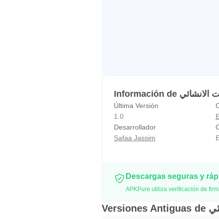
Última Versión
C
1.0
E
Desarrollador
C
Safaa Jassim
E
Descargas seguras y rá
Vers