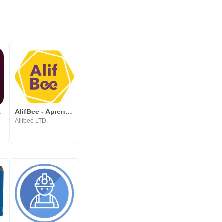
gratis
AlifBee - Aprende Árabe
Alifbee LTD.