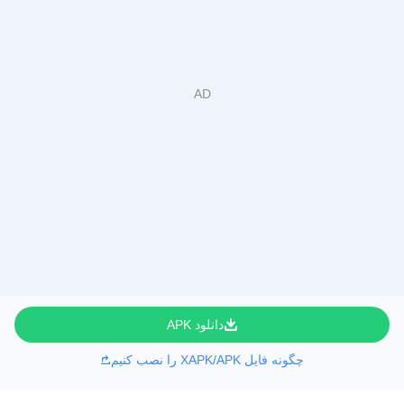
دانلود APK
چگونه فایل XAPK/APK را نصب کنیم