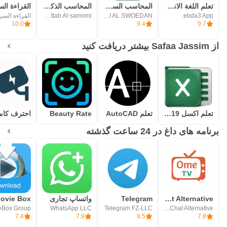
تعلم اللغة الانجليزية باتقان
المحاسب السهل فواتير ديون
المحاسب الذكي برو
القراءة ال
ebda3 App
FADI AL SWOEDAN
Khattab Al-samomi
القراءة السر
10.0
9.4
9.7
از Safaa Jassim بیشتر دریافت کنید
تعلم اكسل 2019
تعلم AutoCAD
Beauty Rate
برنامه های داغ در 24 ساعت گذشته
OmeTV – Video Chat Alternative
Telegram
واتساپ تجاری
ovie Box
eBox Group
WhatsApp LLC
Telegram FZ-LLC
Video Chat Alternative
7.4
7.9
8.5
7.8