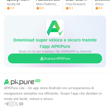
Spotify AB
Meta Platforms, Inc.
Chai Research
ZDevs
7.6
6.9
8.1
9.0
Download super veloce e sicuro tramite
l'app APKPure
Basta un clic per installare i file XAPK/APK su Android!
Scarica APKPure
APKPure Lite - Un app store Android con un'esperienza di
navigazione semplice ma efficiente. Scopri l'app che desideri in
modo più facile, veloce e sicuro.