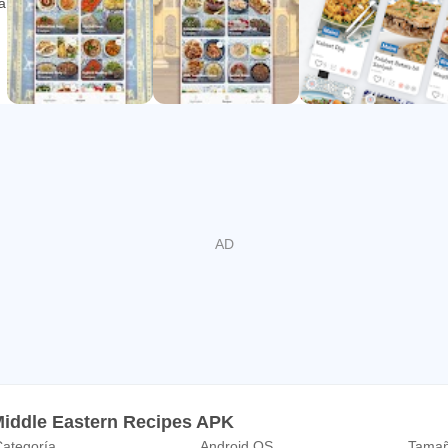
cubra ideas de comidas que le ayudarán a preparar fácilmente 
 popular: SimSim es la aplicación más popular completamente d
licación está diseñada para facilitar la búsqueda y el seguimient
te las recetas para adaptarlas al tamaño de su comida.
abe a tu cocina con facilidad. ¡Descarga SimSim ahora y comie
Facebook e Instagram!
do con SimSim. Si tiene alguna pregunta o comentario, comuní
Middle Eastern Recipes APK
ategoría
Android OS
Tamañ