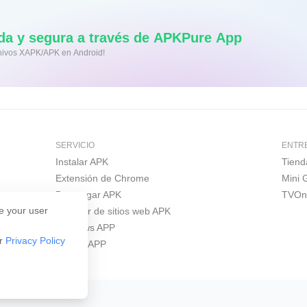
da y segura a través de APKPure App
rchivos XAPK/APK en Android!
SERVICIO
ENTR
Instalar APK
Tiend
Extensión de Chrome
Mini
Descargar APK
TVOn
e your user
Creador de sitios web APK
Windows APP
ur
Privacy Policy
iPhone APP