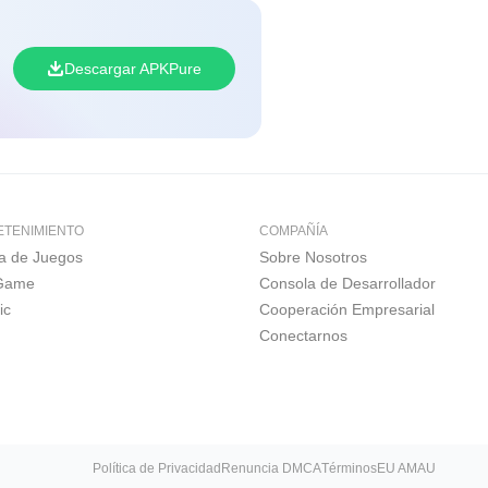
Descargar APKPure
ETENIMIENTO
COMPAÑÍA
a de Juegos
Sobre Nosotros
 Game
Consola de Desarrollador
ic
Cooperación Empresarial
Conectarnos
Política de Privacidad
Renuncia DMCA
Términos
EU AMAU