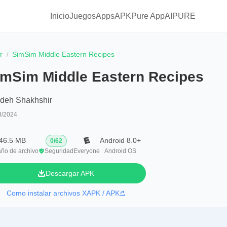
Inicio
Juegos
Apps
APKPure App
AIPURE
r
SimSim Middle Eastern Recipes
imSim Middle Eastern Recipes
ideh Shakhshir
8/2024
46.5 MB
Android 8.0+
0
/
62
ño de archivo
Seguridad
Everyone
Android OS
Descargar APK
Como instalar archivos XAPK / APK