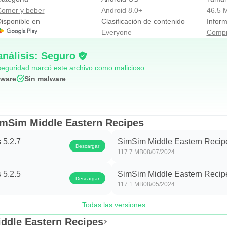
omer y beber
Android 8.0+
46.5 
isponible en
Clasificación de contenido
Infor
Everyone
Compr
análisis: Seguro
eguridad marcó este archivo como malicioso
yware
Sin malware
imSim Middle Eastern Recipes
 5.2.7
SimSim Middle Eastern Recipe
Descargar
117.7 MB
08/07/2024
 5.2.5
SimSim Middle Eastern Recipe
Descargar
117.1 MB
08/05/2024
Todas las versiones
iddle Eastern Recipes