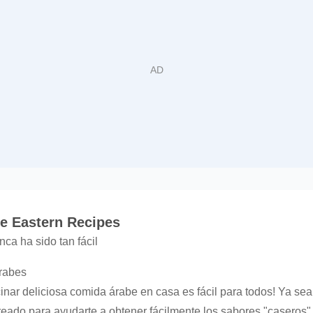
e Eastern Recipes
ca ha sido tan fácil
árabes
nar deliciosa comida árabe en casa es fácil para todos! Ya sea
ado para ayudarte a obtener fácilmente los sabores "caseros" 