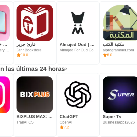
مكتبة الكتب
Almajed Oud | الماجد للعود
قارئ جرير
رواياتي (عربية-خليجية-سعودية)
Akram Al-Monthery | أكرم المنذري
Jarir Bookstore
Almajed For Oud Co
alprogrammer.com
10.0
8.0
n las últimas 24 horas
BIXPLUS MAX: +18, PELIS SERIES
ChatGPT
Super Tv
TrailAFCS
OpenAI
Businessapps2026
7.2