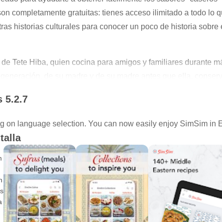
son completamente gratuitas: tienes acceso ilimitado a todo lo 
tras historias culturales para conocer un poco de historia sobre 
de Tete Hiba, quien cocina para amigos y familiares durante m
 generación, de su madre y de su madre antes que ella, conser
 5.2.7
g on language selection. You can now easily enjoy SimSim in En
uestras instrucciones detalladas y fotografías paso a paso hace
talla
nunca!
re colecciones temáticas como "Platos que a los niños les encan
su próxima comida.
ias y anécdotas fascinantes sobre los ingredientes y platos que le
 sus comidas a lo largo de la semana para mantenerse organiza
dientes de diferentes recetas en una lista de compras convenie