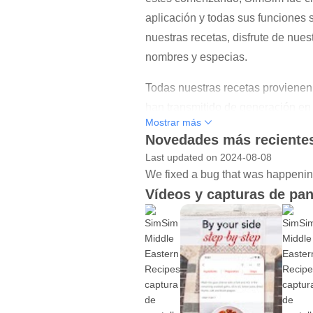
aplicación y todas sus funciones 
nuestras recetas, disfrute de nues
nombres y especias.
Todas nuestras recetas provienen 
han transmitido de generación en
Mostrar más
árabe casera.
Novedades más recientes
CARACTERÍSTICAS:
Last updated on 2024-08-08
We fixed a bug that was happenin
- Hacer que cocinar sea fácil: ¡N
Vídeos y capturas de pan
árabe en casa sea más fácil que 
- Colecciones inspiradoras: explo
poco presupuesto" para inspirar 
- Historias culturales: lea histor
- Planificador semanal: programe
- Lista de compras: combine ingre