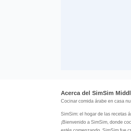
Acerca del SimSim Middl
Cocinar comida árabe en casa nun
SimSim: el hogar de las recetas 
¡Bienvenido a SimSim, donde coci
estés comenzando, SimSim fue cre