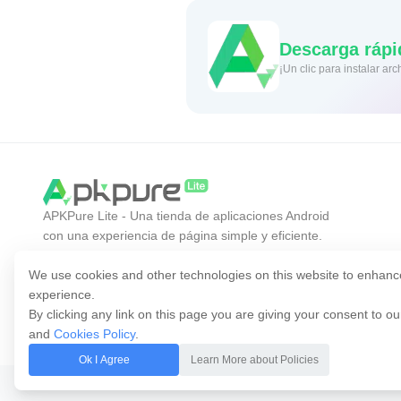
Descarga rápi
¡Un clic para instalar a
APKPure Lite - Una tienda de aplicaciones Android
con una experiencia de página simple y eficiente.
Descubre la aplicación que deseas de forma más
fácil, rápida y segura.
We use cookies and other technologies on this website to enhanc
experience.
By clicking any link on this page you are giving your consent to o
and
Cookies Policy
.
Ok I Agree
Learn More about Policies
Copyright © 2014-2026 APKPure. Todos los derechos reservados.