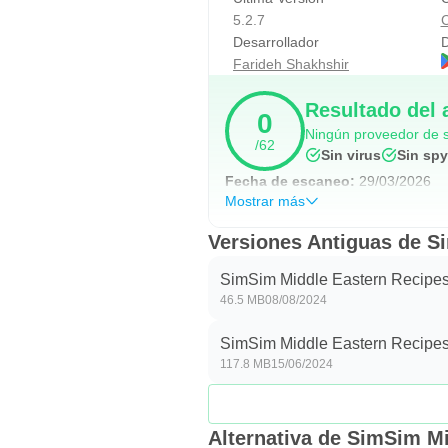
5.2.7
C
Desarrollador
D
Farideh Shakhshir
Resultado del 
0
Ningún proveedor de s
/62
Sin virus
Sin sp
Fecha de escaneo:
29/03/2026
Mostrar más
Versiones Antiguas de S
SimSim Middle Eastern Recipes
46.5 MB
08/08/2024
SimSim Middle Eastern Recipes
117.8 MB
15/06/2024
Alternativa de SimSim M