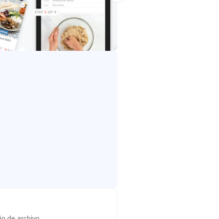
una comida completa.
edicada a la comida y la cultura
o de recetas.
nza a cocinar deliciosas comidas
quese con nosotros en
o de archivo