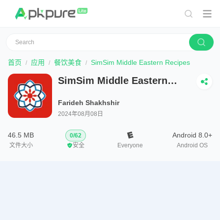
首页
应用
餐饮美食
SimSim Middle Eastern Recipes
SimSim Middle Eastern
Recipes
Farideh Shakhshir
2024年08月08日
46.5 MB
Android 8.0+
0
/
62
文件大小
安全
Everyone
Android OS