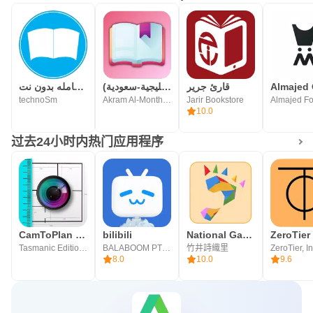
قارئ جرير
رواياتي (عربية-خليجية-سعودية)
المكتبة الشامله بدون نت
technoSm
Akram Al-Monthery | أكرم المنذري
Jarir Bookstore
10.0
过去24小时内热门应用程序
CamToPlan 3D Scanner 测量，长度和平面图
bilibili
National Gay Alliance客户端开源版
ZeroTier
Tasmanic Editions
BALABOOM PTE. LTD.
竹井詩織里
ZeroTier, In
8.0
10.0
9.6