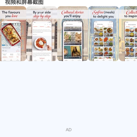
视频和屏幕截图
- 让烹饪变得简单：我们详细的说明和分步照片让在家烹饪
美味的阿拉伯食物变得比以往更容易！
- 鼓舞人心的系列：探索“孩子们喜欢的菜肴”和“预算主菜”等
主题系列，为您的下一顿饭带来灵感。
- 文化故事：阅读有关您喜爱的食材和菜肴的精彩故事和轶
事。
- 每周计划：安排一周的膳食以保持井井有条。
- 杂货清单：将不同食谱中的原料合并到一份方便的杂货清
单中。
- Sufras（膳食创意）：发现膳食创意，帮助您轻松准备丰
盛的膳食。
为什么选择SIMSIM？
- 最受欢迎的阿拉伯美食应用程序：SimSim 是最受欢迎的
完全致力于阿拉伯美食和饮食文化的应用程序。
- 用户友好的设计：我们的应用程序旨在让查找和遵循食谱