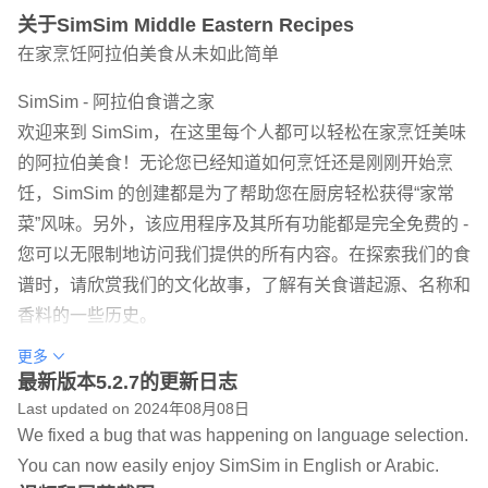
关于SimSim Middle Eastern Recipes
在家烹饪阿拉伯美食从未如此简单
SimSim - 阿拉伯食谱之家
欢迎来到 SimSim，在这里每个人都可以轻松在家烹饪美味
的阿拉伯美食！无论您已经知道如何烹饪还是刚刚开始烹
饪，SimSim 的创建都是为了帮助您在厨房轻松获得“家常
菜”风味。另外，该应用程序及其所有功能都是完全免费的 -
您可以无限制地访问我们提供的所有内容。在探索我们的食
谱时，请欣赏我们的文化故事，了解有关食谱起源、名称和
香料的一些历史。
更多
我们的食谱均来自 Tete Hiba，他为朋友和家人做饭已超过
最新版本5.2.7的更新日志
55 年。这些食谱从她的母亲和她之前的母亲代代相传，保
Last updated on 2024年08月08日
留了阿拉伯家常菜的味道。
We fixed a bug that was happening on language selection.
You can now easily enjoy SimSim in English or Arabic.
特征：