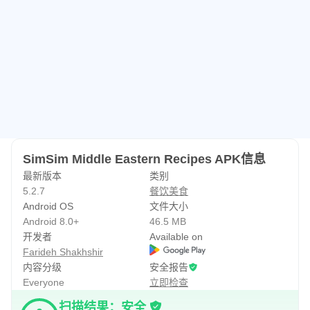
变得轻而易举。
- 可定制的份量：调整食谱以适合您的餐食量。
立即下载 SimSim！
轻松将阿拉伯美食的风味带入您的厨房。立即下载
SimSim，开始在家烹饪美味的阿拉伯美食！
不要忘记在 Facebook 和 Instagram 上查看 SimSim！
我们希望您喜欢使用 SimSim 烹饪。如果您有任何问题或意
SimSim Middle Eastern Recipes APK信息
见，请通过
info@simsimrecipes.com
与我们联系
最新版本
类别
5.2.7
餐饮美食
萨赫泰因！ （祝你胃口好）
Android OS
文件大小
Android 8.0+
46.5 MB
开发者
Available on
Farideh Shakhshir
内容分级
安全报告
Everyone
立即检查
扫描结果：安全