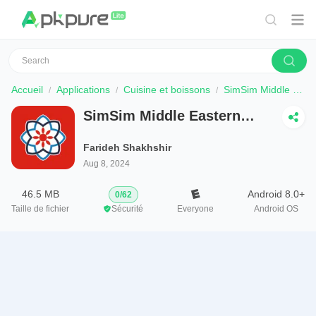
Accueil
Applications
Cuisine et boissons
SimSim Middle Eastern Recipes
SimSim Middle Eastern
Recipes
Farideh Shakhshir
Aug 8, 2024
46.5 MB
Android 8.0+
0
/
62
Taille de fichier
Sécurité
Everyone
Android OS