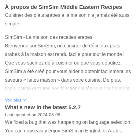
À propos de SimSim Middle Eastern Recipes
Cuisiner des plats arabes à la maison n'a jamais été aussi
simple
SimSim - La maison des recettes arabes
Bienvenue sur SimSim, où cuisiner de délicieux plats
arabes à la maison est rendu facile pour tout le monde !
Que vous sachiez déjà cuisiner ou que vous débutiez,
SimSim a été créé pour vous aider à obtenir facilement les
saveurs « faites maison » dans votre cuisine. De plus,
l'application et toutes ses fonctionnalités sont entièrement
gratuites : vous avez un accès illimité à tout ce que nous
Voir plus
proposons. Tout en explorant nos recettes, profitez de nos
What's new in the latest 5.2.7
histoires culturelles pour découvrir l'origine des recettes,
Last updated on 2024-08-08
We fixed a bug that was happening on language selection.
leurs noms et leurs épices.
You can now easily enjoy SimSim in English or Arabic.
Nos recettes proviennent toutes de Tete Hiba, qui cuisine