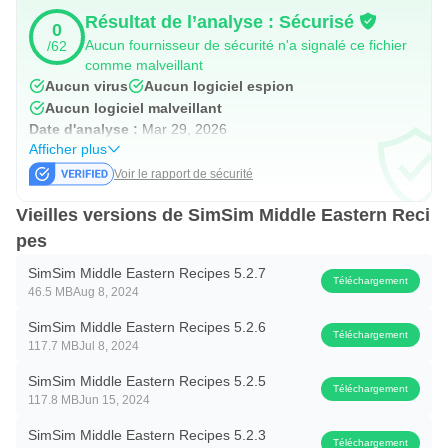
Apportez facilement les saveurs de la cuisine arabe dans
Résultat de l’analyse : Sécurisé
0
votre cuisine. Téléchargez SimSim maintenant et
Aucun fournisseur de sécurité n'a signalé ce fichier
/62
commencez à cuisiner de délicieux plats arabes à la
comme malveillant
Aucun virus
Aucun logiciel espion
maison !
Aucun logiciel malveillant
Date d'analyse :
Mar 29, 2026
Et n'oubliez pas de consulter SimSim sur Facebook et
Afficher plus
Instagram !
Voir le rapport de sécurité
Nous espérons que vous apprécierez cuisiner avec
Vieilles versions de SimSim Middle Eastern Reci
SimSim. Si vous avez des questions ou des
pes
commentaires, veuillez nous contacter à
SimSim Middle Eastern Recipes 5.2.7
info@simsimrecipes.com
Téléchargement
46.5 MB
Aug 8, 2024
Sahtein! (Bon appétit)
SimSim Middle Eastern Recipes 5.2.6
Téléchargement
117.7 MB
Jul 8, 2024
SimSim Middle Eastern Recipes 5.2.5
Téléchargement
117.8 MB
Jun 15, 2024
SimSim Middle Eastern Recipes 5.2.3
Téléchargement