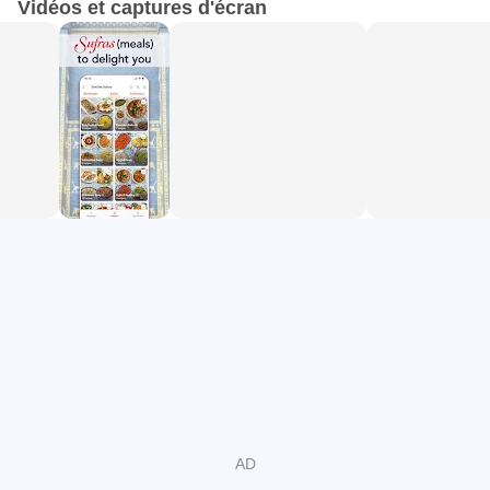
Vidéos et captures d'écran
pour ses amis et sa famille depuis plus de 55 ans. Ces
recettes ont été transmises de génération en génération,
depuis sa mère et sa mère avant elle, préservant les
saveurs de la cuisine arabe faite maison.
CARACTÉRISTIQUES:
- Rendre la cuisine facile : nos instructions détaillées et
nos photos étape par étape rendent la cuisine de délicieux
plats arabes à la maison plus facile que jamais !
- Collections inspirantes : explorez des collections
thématiques telles que « Vaisselles que les enfants
adorent » et « Mains on a Budget » pour inspirer votre
prochain repas.
- Histoires culturelles : lisez des histoires et des anecdotes
fascinantes sur les ingrédients et les plats que vous aimez.
- Planificateur hebdomadaire : planifiez vos repas tout au