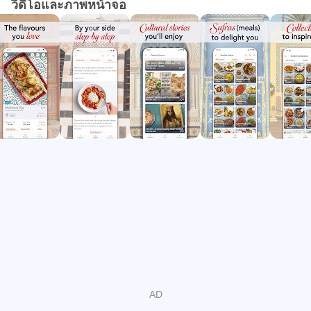
วิดีโอและภาพหน้าจอ
หน้าเธอ โดยยังคงรักษารสชาติของอาหารอาหรับที่ปรุงเองที่
บ้าน
คุณสมบัติ:
- ทำให้การทำอาหารเป็นเรื่องง่าย: คำแนะนำโดยละเอียดและ
รูปถ่ายทีละขั้นตอนของเราทำให้การทำอาหารอาหรับแสน
อร่อยที่บ้านง่ายกว่าที่เคย!
- คอลเลกชันที่สร้างแรงบันดาลใจ: สำรวจคอลเลกชันที่มีธีม
เช่น "Dishes Kids Love" และ "Mains on a Budget" เพื่อสร้าง
แรงบันดาลใจให้กับมื้อต่อไปของคุณ
- เรื่องราวทางวัฒนธรรม: อ่านเรื่องราวที่น่าสนใจและเกร็ด
เล็กเกร็ดน้อยเกี่ยวกับส่วนผสมและอาหารที่คุณชื่นชอบ
- เครื่องมือวางแผนรายสัปดาห์: กำหนดเวลามื้ออาหารของ
คุณตลอดทั้งสัปดาห์เพื่อจัดระเบียบ
- รายการขายของชำ: รวมส่วนผสมจากสูตรอาหารต่างๆ ไว้
ในรายการขายของชำที่สะดวกรายการเดียว