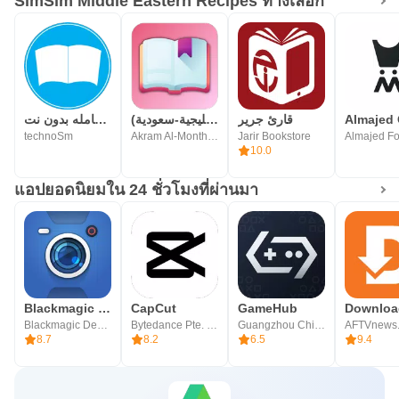
SimSim Middle Eastern Recipes ทางเลือก
قارئ جرير
رواياتي (عربية-خليجية-سعودية)
المكتبة الشامله بدون نت
technoSm
Akram Al-Monthery | أكرم المنذري
Jarir Bookstore
10.0
แอปยอดนิยมใน 24 ชั่วโมงที่ผ่านมา
Blackmagic Camera
CapCut
GameHub
Blackmagic Design Inc.
Bytedance Pte. Ltd.
Guangzhou Chicken Run Network Technology Co.,Ltd.
AFTVnews
8.7
8.2
6.5
9.4