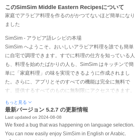
このSimSim Middle Eastern Recipesについて
家庭でアラビア料理を作るのがかつてないほど簡単になり
ました
SimSim - アラビア語レシピの本場
SimSim へようこそ。おいしいアラビア料理を誰でも簡単
に自宅で調理できます。すでに料理の仕方を知っている人
も、料理を始めたばかりの人も、SimSim はキッチンで簡
単に「家庭料理」の味を実現できるように作成されまし
た。さらに、アプリとそのすべての機能は完全に無料で
す。提供するすべてのものに無制限にアクセスできます。
レシピを探索しながら、レシピの起源、その名前、スパイ
もっと見る
スに関する歴史についての文化的なストーリーをお楽しみ
最新バージョン 5.2.7 の更新情報
ください。
Last updated on 2024-08-08
We fixed a bug that was happening on language selection.
私たちのレシピはすべて、55 年以上友人や家族のために
You can now easily enjoy SimSim in English or Arabic.
料理をしてきたテテ ヒバによるものです。これらのレシ