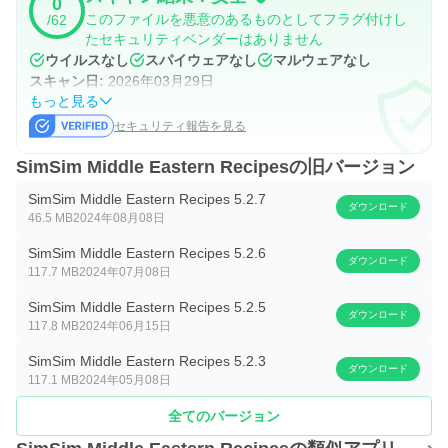
0
いしいアラビア料理を作り始めましょう!
このファイルを悪意のあるものとしてフラグ付けし
/62
たセキュリティベンダーはありません
Facebook と Instagram で SimSim をチェックすることを
ウイルスなし
スパイウェアなし
マルウェアなし
忘れないでください。
スキャン日:
2026年03月29日
もっと見る
SimSimで料理を楽しんでいただければ幸いです。ご質問
セキュリティ報告を見る
やご意見がございましたら、
info@simsimrecipes.com
ま
でご連絡ください。
SimSim Middle Eastern Recipesの旧バージョン
SimSim Middle Eastern Recipes 5.2.7
サーテイン！ (ボナペティ)
ダウンロード
46.5 MB
2024年08月08日
SimSim Middle Eastern Recipes 5.2.6
ダウンロード
117.7 MB
2024年07月08日
SimSim Middle Eastern Recipes 5.2.5
ダウンロード
117.8 MB
2024年06月15日
SimSim Middle Eastern Recipes 5.2.3
ダウンロード
117.1 MB
2024年05月08日
全てのバージョン