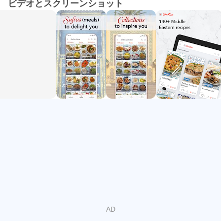
ビデオとスクリーンショット
ピは彼女の母親から先代の母親まで世代を超えて受け継が
れ、家庭料理のアラビア料理の風味を守り続けています。
特徴：
- 料理を簡単に: 詳細な説明書とステップバイステップの
写真により、家庭でおいしいアラビア料理を作るのがこれ
までより簡単になります。
- インスピレーションを与えるコレクション: 「子供が大
好きな料理」や「予算に合わせたメイン料理」などのテー
マ別コレクションを探索して、次の食事にインスピレーシ
ョンを与えましょう。
- 文化的な物語: 大好きな食材や料理に関する魅力的な物
語や逸話を読みましょう。
- ウィークリー プランナー: 1 週間を通して食事のスケジ
ュールを立てて、整理整頓しましょう。
- 食料品リスト: さまざまなレシピの材料を 1 つの便利な