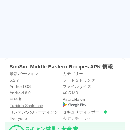
食料品リストにまとめます。
- Sufras (食事のアイデア): バランスの取れた食事を簡単に
準備するのに役立つ食事のアイデアを見つけます。
SIMSIMを選ぶ理由
- 最も人気のあるアラビア料理アプリ: SimSim は、アラビ
ア料理と食文化に特化した最も人気のあるアプリです。
- ユーザーフレンドリーなデザイン: 私たちのアプリは、
レシピを簡単に見つけて従うことができるように設計され
SimSim Middle Eastern Recipes APK 情報
ています。
最新バージョン
カテゴリー
5.2.7
フード＆ドリンク
- カスタマイズ可能な分量: 食事の量に合わせてレシピを
Android OS
ファイルサイズ
調整します。
Android 8.0+
46.5 MB
開発者
Available on
今すぐ SimSim をダウンロードしてください!
Farideh Shakhshir
コンテンツのレーティング
セキュリティレポート
アラビア料理の風味をあなたのキッチンに簡単に取り入れ
Everyone
今すぐチェック
ましょう。今すぐ SimSim をダウンロードして、自宅でお
スキャン結果：安全