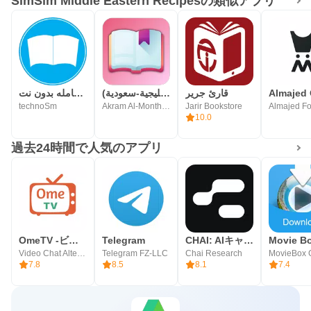
SimSim Middle Eastern Recipesの類似アプリ
قارئ جرير
رواياتي (عربية-خليجية-سعودية)
المكتبة الشامله بدون نت
technoSm
Akram Al-Monthery | أكرم المنذري
Jarir Bookstore
10.0
過去24時間で人気のアプリ
OmeTV -ビデオチャットオルタナティブ
Telegram
CHAI: AIキャラ・あなたの推しとロールプレイチャット
Movie B
Video Chat Alternative
Telegram FZ-LLC
Chai Research
MovieBox 
7.8
8.5
8.1
7.4