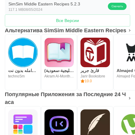
SimSim Middle Eastern Recipes 5.2.3
Скачать
117.1 MB
08/05/2024
Все Версии
Альтернатива SimSim Middle Eastern Recipes
قارئ جرير
رواياتي (عربية-خليجية-سعودية)
المكتبة الشامله بدون نت
technoSm
Akram Al-Monthery | أكرم المنذري
Jarir Bookstore
10.0
Популярные Приложения за Последние 24 Ч
аса