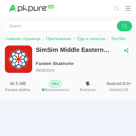
главная страница
Приложения
Еда и напитки
SimSim Middle Eastern Recipes
SimSim Middle Eastern
Recipes
Farideh Shakhshir
08/08/2024
46.5 MB
Android 8.0+
0
/
62
Размер файла
Безопасность
Everyone
Android OS