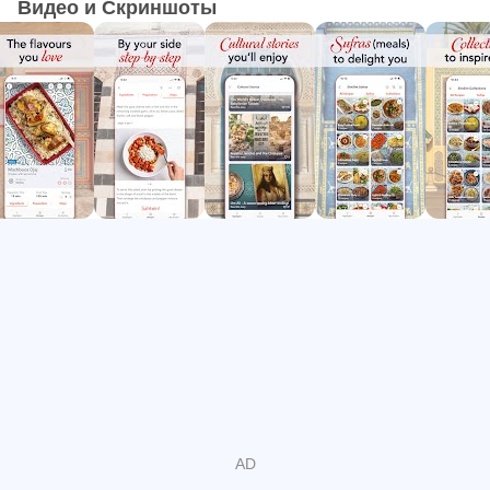
Видео и Скриншоты
Все наши рецепты принадлежат Тете Хиба, которая
готовит для друзей и семьи уже более 55 лет. Эти
рецепты передавались из поколения в поколение, от
ее матери и ее матери до нее, сохраняя вкус
домашней арабской кухни.
ФУНКЦИИ:
- Готовить легко: наши подробные инструкции и
пошаговые фотографии сделают приготовление
вкусных арабских блюд дома проще, чем когда-либо!
- Вдохновляющие коллекции: изучите тематические
коллекции, такие как «Блюда, которые нравятся детям»
и «Бюджетные блюда», которые вдохновят вас на
следующий прием пищи.
- Культурные истории: читайте увлекательные истории
и анекдоты о любимых ингредиентах и ​​блюдах.