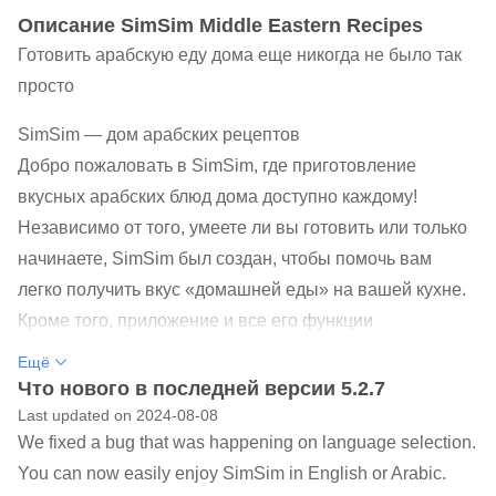
Oписание SimSim Middle Eastern Recipes
Готовить арабскую еду дома еще никогда не было так
просто
SimSim — дом арабских рецептов
Добро пожаловать в SimSim, где приготовление
вкусных арабских блюд дома доступно каждому!
Независимо от того, умеете ли вы готовить или только
начинаете, SimSim был создан, чтобы помочь вам
легко получить вкус «домашней еды» на вашей кухне.
Кроме того, приложение и все его функции
совершенно бесплатны — у вас есть неограниченный
Ещё
доступ ко всему, что мы предлагаем. Изучая наши
Что нового в последней версии 5.2.7
рецепты, наслаждайтесь нашими культурными
Last updated on 2024-08-08
We fixed a bug that was happening on language selection.
историями, чтобы узнать историю происхождения
You can now easily enjoy SimSim in English or Arabic.
рецептов, их названий и специй.