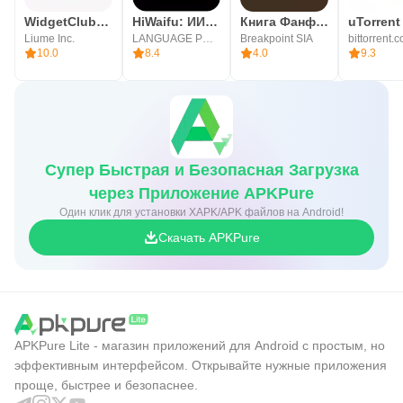
WidgetClub:Theme, Widget, Icon
HiWaifu: ИИ-друг и хаб Waifu
Книга Фанфиков
uTorrent
Liume Inc.
LANGUAGE POWER
Breakpoint SIA
bittorrent.
10.0
8.4
4.0
9.3
Супер Быстрая и Безопасная Загрузка
через Приложение APKPure
Один клик для установки XAPK/APK файлов на Android!
Скачать APKPure
APKPure Lite - магазин приложений для Android с простым, но
эффективным интерфейсом. Открывайте нужные приложения
проще, быстрее и безопаснее.