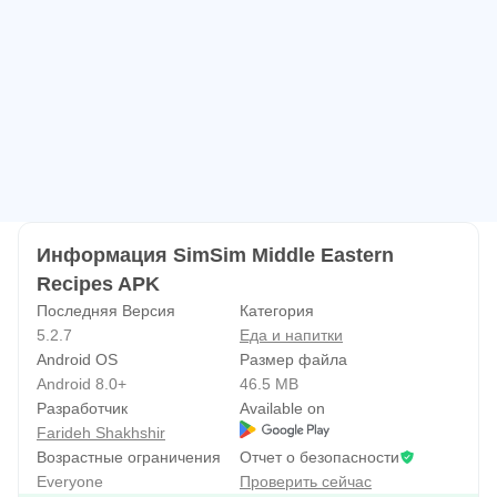
- Еженедельный планировщик: планируйте приемы
пищи на неделю, чтобы оставаться организованным.
- Список продуктов: объединяйте ингредиенты из
разных рецептов в один удобный список продуктов.
- Суфрас (Идеи еды): откройте для себя идеи еды,
которые помогут вам легко приготовить полноценную
еду.
ПОЧЕМУ ВЫБИРАЕТЕ SIMSIM?
Информация SimSim Middle Eastern
- Самое популярное приложение, посвященное
Recipes APK
Последняя Версия
Категория
арабской кухне: SimSim — самое популярное
5.2.7
Еда и напитки
приложение, полностью посвященное арабской еде и
Android OS
Размер файла
культуре питания.
Android 8.0+
46.5 MB
- Удобный дизайн: наше приложение создано для того,
Разработчик
Available on
Farideh Shakhshir
чтобы упростить поиск и выполнение рецептов.
Возрастные ограничения
Отчет о безопасности
- Настраиваемые порции: корректируйте рецепты в
Everyone
Проверить сейчас