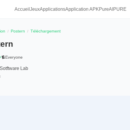
Accueil
Jeux
Applications
Application APKPure
AIPURE
ion
Postern
Téléchargement
ern
+
Everyone
Sotftware Lab
8