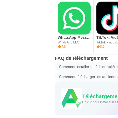
WhatsApp Messenger
WhatsApp LLC
TikTok Pte. Ltd.
7.8
8.2
FAQ de téléchargement
Comment installer un fichier apk/x
Comment télécharger les anciennes
Téléchargemen
Un clic pour installer le