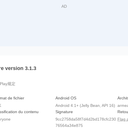
e version 3.1.3
Play规定
mat de fichier
Android OS
Archi
K
Android 4.1+ (Jelly Bean, API 16)
armea
ssification du contenu
Signature
Retou
ryone
9cc2758da58f7d4d2bd178cfc230
Flag 
76564a34e875