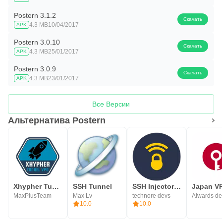
Postern 3.1.2
Скачать
4.3 MB
10/04/2017
APK
Postern 3.0.10
Скачать
4.3 MB
25/01/2017
APK
Postern 3.0.9
Скачать
4.3 MB
23/01/2017
APK
Все Версии
Альтернатива Postern
Xhypher Tunnel - SSH, SSL/TLS
SSH Tunnel
SSH Injector - Tunnel VPN
MaxPlusTeam
Max Lv
technore devs
Alwards de
10.0
10.0