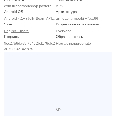
com.tunnelworkshop.postern
APK
Android OS
Архитектура
Android 4.1+ (Jelly Bean, API 16)
armeabi,armeabi-v7a,x86
Язык
Возрастные ограничения
English 1 more
Everyone
Подпись
Обратная связь
9cc2758da58f7d4d2bd178cfc2
Flag as inappropriate
3076564a34e875