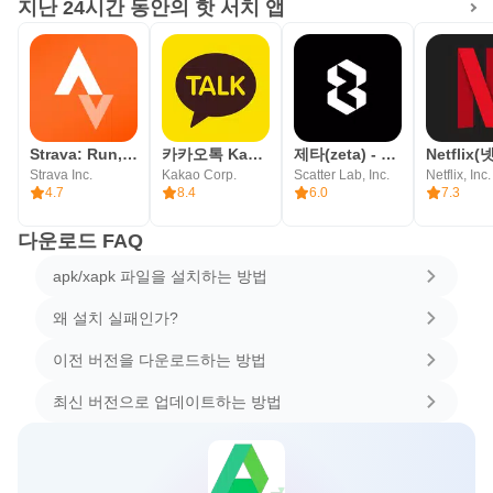
지난 24시간 동안의 핫 서치 앱
Strava: Run, Bike, Walk
카카오톡 KakaoTalk
제타(zeta) - 상상이 현실이 되는 AI 채팅
Strava Inc.
Kakao Corp.
Scatter Lab, Inc.
Netflix, Inc.
4.7
8.4
6.0
7.3
다운로드 FAQ
apk/xapk 파일을 설치하는 방법
왜 설치 실패인가?
이전 버전을 다운로드하는 방법
최신 버전으로 업데이트하는 방법