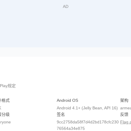
Play规定
件格式
Android OS
架构
K
Android 4.1+ (Jelly Bean, API 16)
armea
容分级
签名
反馈
ryone
9cc2758da58f7d4d2bd178cfc230
Flag 
76564a34e875