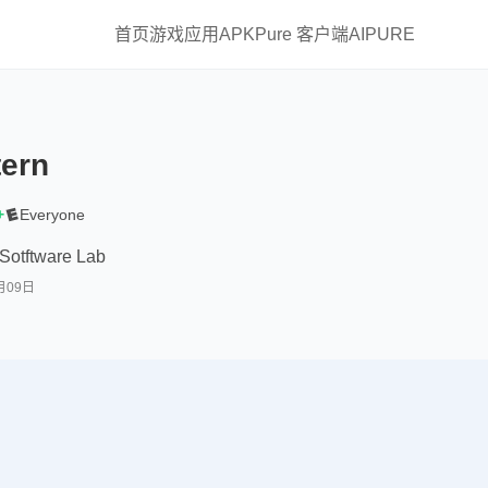
首页
游戏
应用
APKPure 客户端
AIPURE
ern
+
Everyone
Sotftware Lab
月09日