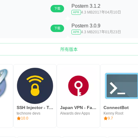
Postern 3.1.2
下载
4.3 MB
2017年04月10日
APK
Postern 3.0.9
下载
4.3 MB
2017年01月23日
APK
所有版本
SSH Injector - Tunnel VPN
Japan VPN - Fast VPN
ConnectBot
technore devs
Alwards dev Apps
Kenny Root
10.0
9.7