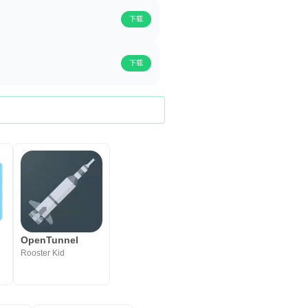
下载
下载
OpenTunnel
Rooster Kid