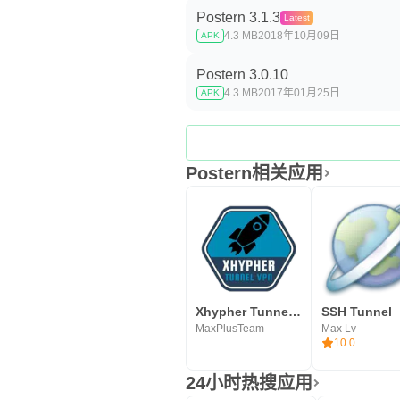
Postern 3.1.3
Latest
4.3 MB
2018年10月09日
APK
Postern 3.0.10
4.3 MB
2017年01月25日
APK
Postern相关应用
Xhypher Tunnel - SSH, SSL/TLS
SSH Tunnel
MaxPlusTeam
Max Lv
10.0
24小时热搜应用