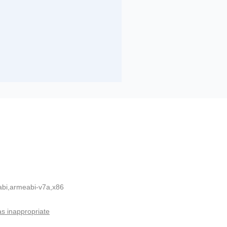
bi,armeabi-v7a,x86
as inappropriate