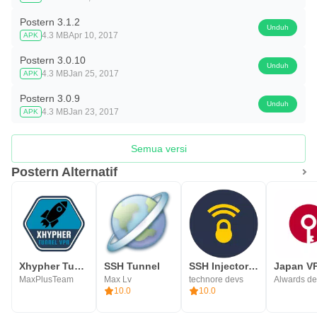
Postern 3.1.2
Unduh
4.3 MB
Apr 10, 2017
APK
Postern 3.0.10
Unduh
4.3 MB
Jan 25, 2017
APK
Postern 3.0.9
Unduh
4.3 MB
Jan 23, 2017
APK
Semua versi
Postern Alternatif
Xhypher Tunnel - SSH, SSL/TLS
SSH Tunnel
SSH Injector - Tunnel VPN
MaxPlusTeam
Max Lv
technore devs
Alwards de
10.0
10.0