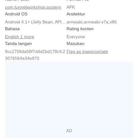
com.tunnelworkshop.postern
APK
Android OS
Arsitektur
Android 4.1+ (Jelly Bean, API 16)
armeabi,armeabi-v7a,x86
Bahasa
Rating konten
English 1 more
Everyone
Tanda tangan
Masukan
9cc2758da58f7d4d2bd178cfc2
Flag as inappropriate
3076564a34e875