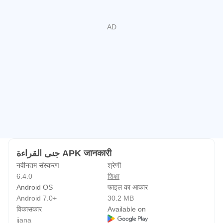
समय, उपयोगकर्ताओं को उचित सामग्री प्रस्तुत करने के लिए अपनी उम्र
का चयन करने के लिए कहा जाएगा।
व्यक्तिगत डेटा को सुरक्षा और गोपनीयता की सर्वोत्तम प्रथाओं के अनुसार
संरक्षित किया जाता है।
संपत्ति के अधिकार:
यह एप्लिकेशन साइट स्वामी की स्पष्ट अनुमति से ट्रैफ़िक को ijana.com
पर निर्देशित करता है।
جنى القراءة APK जानकारी
नवीनतम संस्करण
श्रेणी
6.4.0
शिक्षा
Android OS
फाइल का आकार
Android 7.0+
30.2 MB
विकासकार
Available on
ijana