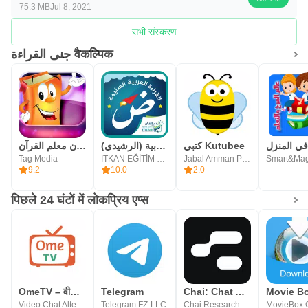
75.3 MB
Jul 8, 2021
सभी संस्करण
جنى القراءة वैकल्पिक
كتبي Kutubee
القراءة العربية (الرشيدي)
عدنان معلم القرآن
Tag Media
ITKAN EĞİTİM VE KALKINMA DERNEĞİ
Jabal Amman Publishers
Smart&Mag
9.2
10.0
2.0
पिछले 24 घंटों में लोकप्रिय एप्स
OmeTV – वीडियो चैट वैकल्पिक
Telegram
Chai: Chat AI Platform
Movie B
Video Chat Alternative
Telegram FZ-LLC
Chai Research
MovieBox 